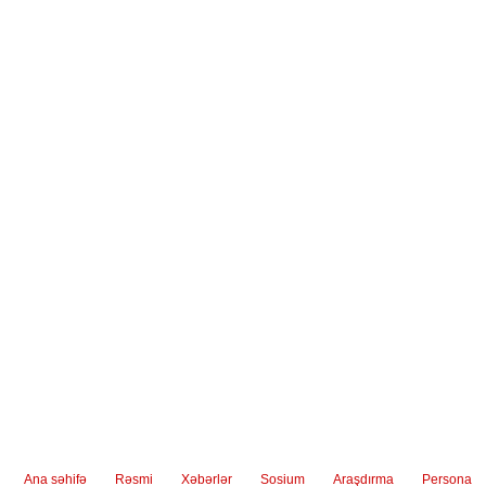
ediləcək
“Milli Məclis” jurnalında səhiyyə
Ailə qurmazdan öncə gene
naziri Teymur Musayevlə
testdən keçmək vacibdir
müsahibə
Ana səhifə
Rəsmi
Xəbərlər
Sosium
Araşdırma
Persona