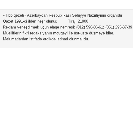
Teymur Musayev: "Elektron
Səudiyyə Ərəbistanı Krallı
reseptlərin tətbiqinə başlanılıb"
Azərbaycana yeni təyin ol
səfiri ilə görüş keçirilib
«Tibb qəzeti» Azərbaycan Respublikası Səhiyyə Nazirliyinin orqanıdır
Qazet 1991-ci ildən nəşr olunur. Tiraj: 21900
Reklam yerləşdirmək üçün əlaqə nəmrəsi: (012) 596-06-61; (051) 295-37-39
Müəlliflərin fikri redaksiyanın mövqeyi ilə üst-üstə düşməyə bilər.
Məlumatlardan istifadə etdikdə istinad olunmalıdır.
Səhiyyə və tibb elmi sahəsində
Azərbaycan – Tacikistan
əməkdaşlığı məsələləri
müzakirə olunub