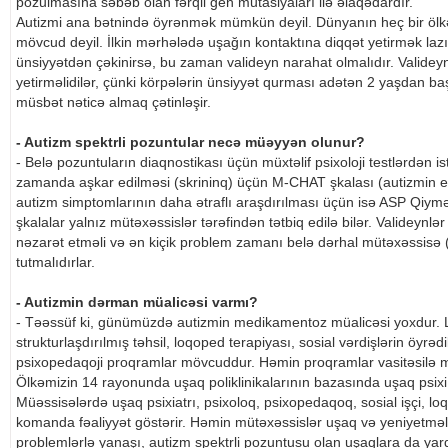
pozulmasına səbəb olan fərqli gen mutasiyaları ilə əlaqədardır.
Autizmi ana bətnində öyrənmək mümkün deyil. Dünyanın heç bir ölkə
mövcud deyil. İlkin mərhələdə uşağın kontaktına diqqət yetirmək laz
ünsiyyətdən çəkinirsə, bu zaman valideyn narahat olmalıdır. Valideyn
yetirməlidilər, çünki körpələrin ünsiyyət qurması adətən 2 yaşdan ba
müsbət nəticə almaq çətinləşir.
- Autizm spektrli pozuntular necə müəyyən olunur?
- Belə pozuntuların diaqnostikası üçün müxtəlif psixoloji testlərdən is
zamanda aşkar edilməsi (skrininq) üçün M-CHAT şkalası (autizmin 
autizm simptomlarının daha ətraflı araşdırılması üçün isə ASP Qiymətl
şkalalar yalnız mütəxəssislər tərəfindən tətbiq edilə bilər. Valideynl
nəzarət etməli və ən kiçik problem zamanı belə dərhal mütəxəssisə (
tutmalıdırlar.
- Autizmin dərman müalicəsi varmı?
- Təəssüf ki, günümüzdə autizmin medikamentoz müalicəsi yoxdur. Laki
strukturlaşdırılmış təhsil, loqoped terapiyası, sosial vərdişlərin öyrə
psixopedaqoji proqramlar mövcuddur. Həmin proqramlar vasitəsilə 
Ölkəmizin 14 rayonunda uşaq poliklinikalarının bazasında uşaq psixi 
Müəssisələrdə uşaq psixiatrı, psixoloq, psixopedaqoq, sosial işçi, loq
komanda fəaliyyət göstərir. Həmin mütəxəssislər uşaq və yeniyetmələ
problemlərlə yanaşı, autizm spektrli pozuntusu olan uşaqlara da yard