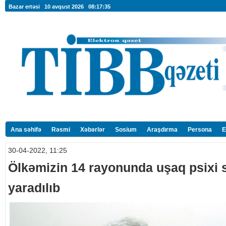
Bazar ertəsi 10 avqust 2026
08:17:36
Ana səhifə
Rəsmi
Xəbərlər
Sosium
Araşdırma
Persona
E
30-04-2022, 11:25
Ölkəmizin 14 rayonunda uşaq psixi 
yaradılıb