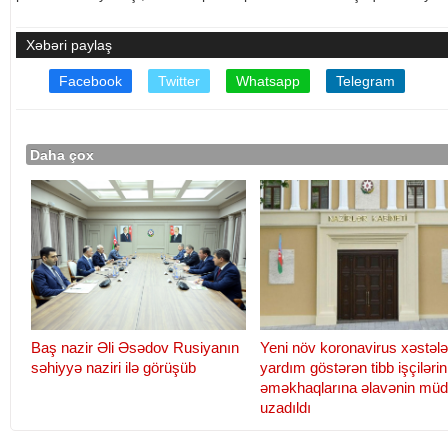
Xəbəri paylaş
Facebook
Twitter
Whatsapp
Telegram
Daha çox
Baş nazir Əli Əsədov Rusiyanın
Yeni növ koronavirus xəstələ
səhiyyə naziri ilə görüşüb
yardım göstərən tibb işçilərin
əməkhaqlarına əlavənin müd
uzadıldı