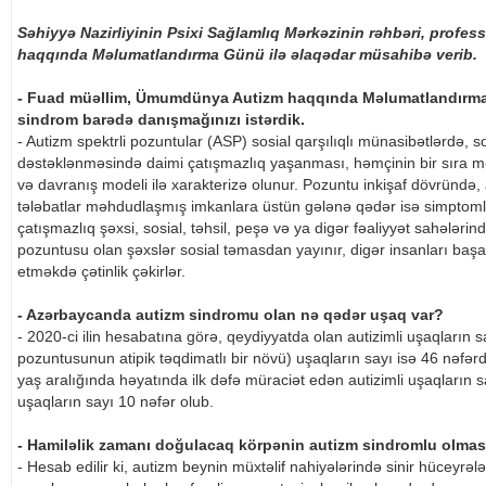
Səhiyyə Nazirliyinin Psixi Sağlamlıq Mərkəzinin rəhbəri, prof
haqqında Məlumatlandırma Günü ilə əlaqədar müsahibə verib.
- Fuad müəllim, Ümumdünya Autizm haqqında Məlumatlandırma 
sindrom barədə danışmağınızı istərdik.
- Autizm spektrli pozuntular (ASP) sosial qarşılıqlı münasibətlərdə, 
dəstəklənməsində daimi çatışmazlıq yaşanması, həmçinin bir sıra 
və davranış modeli ilə xarakterizə olunur. Pozuntu inkişaf dövründə, 
tələbatlar məhdudlaşmış imkanlara üstün gələnə qədər isə simptomla
çatışmazlıq şəxsi, sosial, təhsil, peşə və ya digər fəaliyyət sahələrində
pozuntusu olan şəxslər sosial təmasdan yayınır, digər insanları baş
etməkdə çətinlik çəkirlər.
- Azərbaycanda autizm sindromu olan nə qədər uşaq var?
- 2020-ci ilin hesabatına görə, qeydiyyatda olan autizimli uşaqların sa
pozuntusunun atipik təqdimatlı bir növü) uşaqların sayı isə 46 nəfə
yaş aralığında həyatında ilk dəfə müraciət edən autizimli uşaqların say
uşaqların sayı 10 nəfər olub.
- Hamiləlik zamanı doğulacaq körpənin autizm sindromlu ol
- Hesab edilir ki, autizm beynin müxtəlif nahiyələrində sinir hüceyrələ