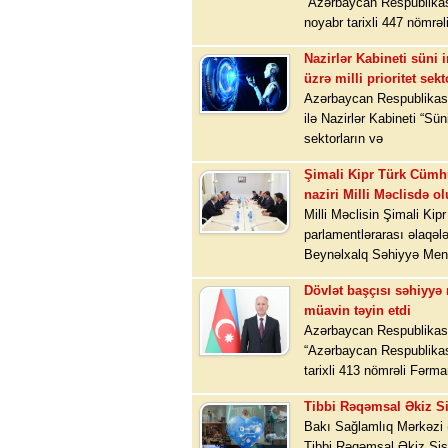
“Azərbaycan Respublikası
noyabr tarixli 447 nömrəli
Nazirlər Kabineti süni i
üzrə milli prioritet sek
Azərbaycan Respublikası
ilə Nazirlər Kabineti “Süni
sektorların və
Şimali Kipr Türk Cümhu
naziri Milli Məclisdə o
Milli Məclisin Şimali Kip
parlamentlərarası əlaqələ
Beynəlxalq Səhiyyə Men
Dövlət başçısı səhiyyə 
müavin təyin etdi
Azərbaycan Respublikası
“Azərbaycan Respublikası
tarixli 413 nömrəli Fərman
Tibbi Rəqəmsal Əkiz Si
Bakı Sağlamlıq Mərkəzi (
Tibbi Rəqəmsal Əkiz Sis