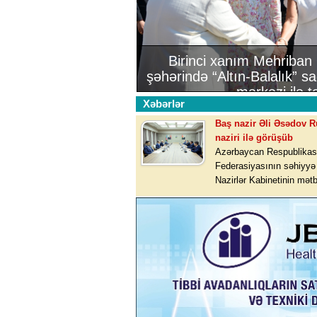
Birinci xanım Mehriban
şəhərində “Altın-Balalık” sa
mərkəzi ilə t
Xəbərlər
Baş nazir Əli Əsədov R
naziri ilə görüşüb
Azərbaycan Respublikası
Federasiyasının səhiyyə 
Nazirlər Kabinetinin mət