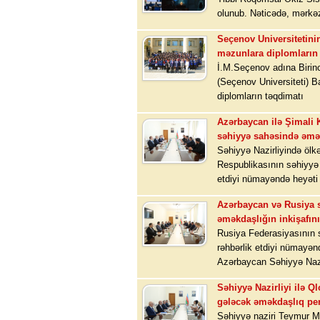
olunub. Nəticədə, mərkə
Seçenov Universitetinin
məzunlara diplomların 
İ.M.Seçenov adına Birinc
(Seçenov Universiteti) Ba
diplomların təqdimatı
Azərbaycan ilə Şimali 
səhiyyə sahəsində əmək
Səhiyyə Nazirliyində ölk
Respublikasının səhiyyə 
etdiyi nümayəndə heyəti 
Azərbaycan və Rusiya s
əməkdaşlığın inkişafın
Rusiya Federasiyasının 
rəhbərlik etdiyi nümayən
Azərbaycan Səhiyyə Nazi
Səhiyyə Nazirliyi ilə Q
gələcək əməkdaşlıq per
Səhiyyə naziri Teymur 