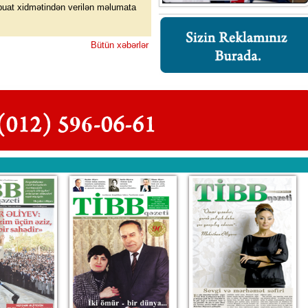
buat xidmətindən verilən məlumata
Bütün xəbərlər