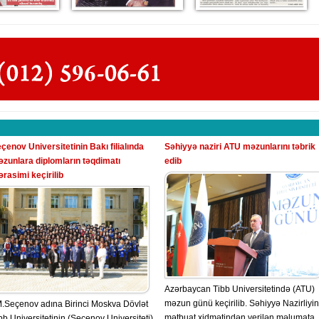
çenov Universitetinin Bakı filialında
Səhiyyə naziri ATU məzunlarını təbrik
zunlara diplomların təqdimatı
edib
rasimi keçirilib
Azərbaycan Tibb Universitetində (ATU)
məzun günü keçirilib. Səhiyyə Nazirliyin
M.Seçenov adına Birinci Moskva Dövlət
mətbuat xidmətindən verilən məlumata
bb Universitetinin (Seçenov Universiteti)