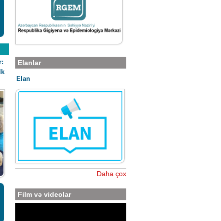
r:
Elanlar
lk
Elan
Daha çox
Film və videolar