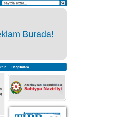
eklam Burada!
ktub
Haqqımızda
n-
ıq