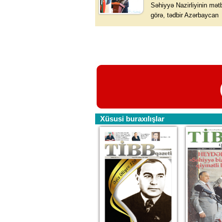
Səhiyyə Nazirliyinin mət
görə, tədbir Azərbaycan
Xüsusi buraxılışlar