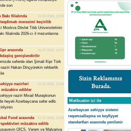
zdə son
 Bakı filialında
31-07-2026, 12:48
təqdimatı mərasimi keçirilib
i Moskva Dövlət Tibb Universitetinin
kı filialında 2026-cı il məzunlarına
Kipr arasında
31-07-2026, 12:47
daşlıq genişləndirilir
əmizdə səfərdə olan Şimali Kipr Türk
naziri Hakan Dinçyürekin rəhbərlik
ilə
əhiyyə nazirləri
31-07-2026, 12:44
ı müzakirə ediblər
səhiyyə naziri Mixail Muraşkonun
Mətbuatın izi ilə
də heyəti Azərbaycana səfər edib.
rliyinin
Azərbaycan səhiyyə sistemi
rəqəmsallaşma və keyfiyyət
lobal Fond arasında
31-07-2026, 12:43
standartları əsasında yenilənir
spektivləri müzakirə edilib
Musayevin QİÇS, Vərəm və Malyariya