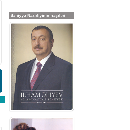
Səhiyyə Nazirliyinin nəşrləri