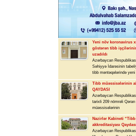
Yeni növ koronavirus x
göstərən tibb işçiləri
uzadıldı
Azərbaycan Respublikası
Səhiyyə İdarəsinin tabel
tibb məntəqələrində yeni
Tibb müəssisələrinin a
QAYDASI
Azərbaycan Respublikası N
tarixli 209 nömrəli Qərarı
müəssisələrinin
Nazirlər Kabineti “Tib
akkreditasiyası Qaydası
Azərbaycan Respublikası