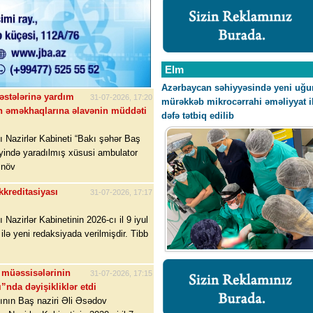
Elm
Azərbaycan səhiyyəsində yeni uğu
əstələrinə yardım
31-07-2026, 17:20
mürəkkəb mikrocərrahi əməliyyat i
nin əməkhaqlarına əlavənin müddəti
dəfə tətbiq edilib
 Nazirlər Kabineti “Bakı şəhər Baş
iyində yaradılmış xüsusi ambulator
 növ
kkreditasiyası
31-07-2026, 17:17
azirlər Kabinetinin 2026-cı il 9 iyul
 ilə yeni redaksiyada verilmişdir. Tibb
b müəssisələrinin
31-07-2026, 17:15
”nda dəyişikliklər etdi
nın Baş naziri Əli Əsədov