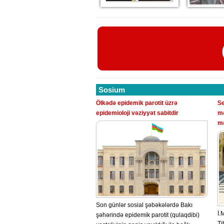
Sosium
Ölkədə epidemik parotit üzrə
Se
epidemioloji vəziyyət sabitdir
mə
mə
Son günlər sosial şəbəkələrdə Bakı
İ.
şəhərində epidemik parotit (qulaqdibi)
Ti