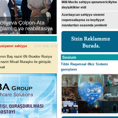
Milli Məclis səhiyyə qanunvericiliyinə
dəyişikliklər etdi
Azərbaycan səhiyyə sistemi
rəqəmsallaşma və keyfiyyət
 Əliyeva Çolpon-Ata
standartları əsasında yenilənir
ğlamlıq və reabilitasiya
anış olub
usiyanın səhiyyə
31-07-2026, 17:21
nın Baş naziri Əli Əsədov Rusiya
Sosium
naziri Mixail Muraşko ilə görüşüb.
Tibbi Rəqəmsal Əkiz Sistemi
buat
genişlənir