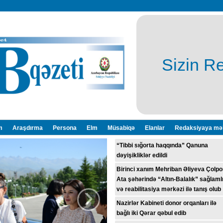
Sizin R
m
Araşdırma
Persona
Elm
Müsabiqə
Elanlar
Redaksiyaya mə
“Tibbi sığorta haqqında” Qanuna
dəyişikliklər edildi
Birinci xanım Mehriban Əliyeva Çolpo
Ata şəhərində “Altın-Balalık” sağlaml
›
və reabilitasiya mərkəzi ilə tanış olub
Nazirlər Kabineti donor orqanları ilə
bağlı iki Qərar qəbul edib