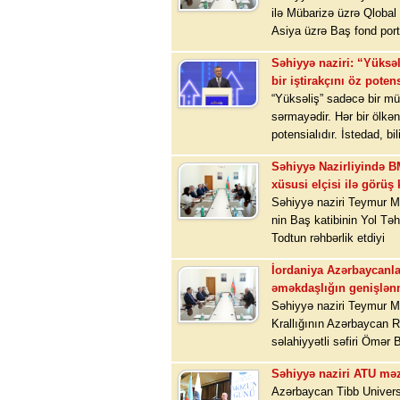
ilə Mübarizə üzrə Qloba
Asiya üzrə Baş fond port
Səhiyyə naziri: “Yüksə
bir iştirakçını öz poten
“Yüksəliş” sadəcə bir mü
sərmayədir. Hər bir ölkə
potensialıdır. İstedad, bil
Səhiyyə Nazirliyində B
xüsusi elçisi ilə görüş 
Səhiyyə naziri Teymur 
nin Baş katibinin Yol Təh
Todtun rəhbərlik etdiyi
İordaniya Azərbaycanl
əməkdaşlığın genişlən
Səhiyyə naziri Teymur M
Krallığının Azərbaycan 
səlahiyyətli səfiri Ömər 
Səhiyyə naziri ATU məz
Azərbaycan Tibb Universi