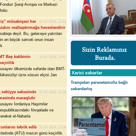
l Fondun Şərqi Avropa və Mərkəzi
folio
liş” müsabiqəsi hər
31-07-2026, 12:42
sialını reallaşdırmağa həvəsləndirir
sabiqə deyil. Bu, gələcəyə yatırılan
nin ən böyük sərvəti onun insan
ik
MT Baş katibinin
31-07-2026, 12:41
keçirilib
Musayev ölkəmizdə səfərdə olan BMT-
Xarici xəbərlər
lükəsizliyi üzrə xüsusi elçisi Jan
Trampdan parasetamolla bağlı
xəbərdarlıq
a səhiyyə sahəsində
31-07-2026, 12:39
məsində maraqlıdır
usayev İordaniya Haşimilər
Respublikasındakı fövqəladə və
Bərəkət əl-Naharla
unlarını təbrik edib
31-07-2026, 12:36
tetində (ATU) məzun günü keçirilib.