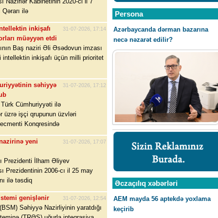
 Nazirlər Kabinetinin 2020-ci il 7
 Qərarı ilə
Persona
ntellektin inkişafı
Azərbaycanda dərman bazarına
31-07-2026, 17:14
torları müəyyən etdi
necə nəzarət edilir?
nın Baş naziri Əli Əsədovun imzası
 intellektin inkişafı üçün milli prioritet
riyyətinin səhiyyə
31-07-2026, 17:12
lub
r Türk Cümhuriyyəti ilə
r üzrə işçi qrupunun üzvləri
ecmenti Konqresində
nazirinə yeni
31-07-2026, 17:07
 Prezidenti İlham Əliyev
 Prezidentinin 2006-cı il 25 may
ı ilə təsdiq
Əczaçılıq xəbərləri
stemi genişlənir
AEM mayda 56 aptekdə yoxlama
31-07-2026, 12:54
BSM) Səhiyyə Nazirliyinin yaratdığı
keçirib
teminə (TRƏS) uğurla inteqrasiya