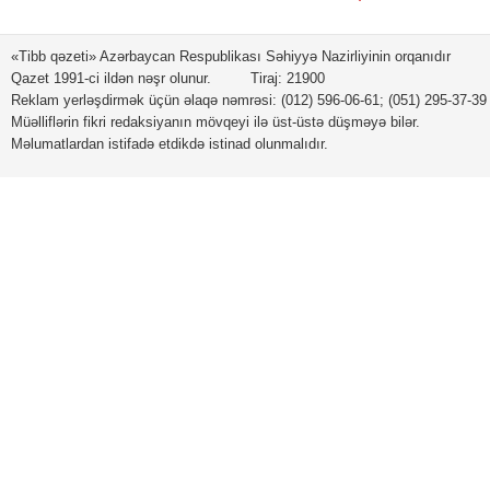
«Tibb qəzeti» Azərbaycan Respublikası Səhiyyə Nazirliyinin orqanıdır
Qazet 1991-ci ildən nəşr olunur. Tiraj: 21900
Reklam yerləşdirmək üçün əlaqə nəmrəsi: (012) 596-06-61; (051) 295-37-39
Müəlliflərin fikri redaksiyanın mövqeyi ilə üst-üstə düşməyə bilər.
Məlumatlardan istifadə etdikdə istinad olunmalıdır.