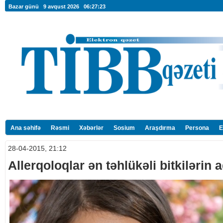
Bazar günü 9 avqust 2026
06:27:24
Ana səhifə
Rəsmi
Xəbərlər
Sosium
Araşdırma
Persona
E
28-04-2015, 21:12
Allerqoloqlar ən təhlükəli bitkilərin a