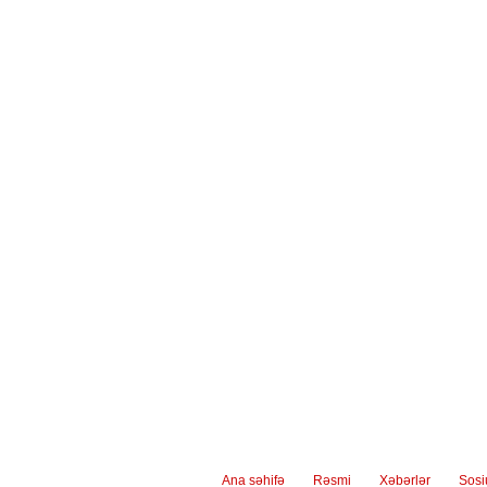
müzakirə olunub
Ana səhifə
Rəsmi
Xəbərlər
Sos