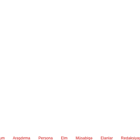
ium
Araşdırma
Persona
Elm
Müsabiqə
Elanlar
Redaksiya