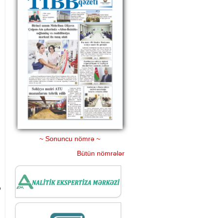
~ Sonuncu nömrə ~
Bütün nömrələr
ə