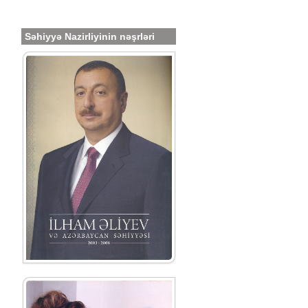
Səhiyyə Nazirliyinin nəşrləri