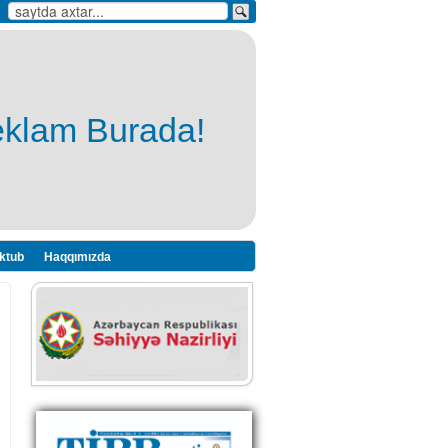
eklam Burada!
ktub
Haqqımızda