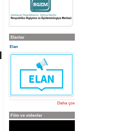
Elanlar
Elan
Daha çox
Film və videolar