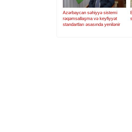
Azərbaycan səhiyyə sistemi
rəqəmsallaşma və keyfiyyət
standartları əsasında yenilənir
Baş nazir Əli Əsədov Rusiyanın
səhiyyə naziri ilə görüşüb