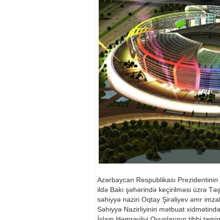
Azərbaycan Respublikası Prezidentinin 1
ildə Bakı şəhərində keçirilməsi üzrə T
səhiyyə naziri Oqtay Şirəliyev əmr imza
Səhiyyə Nazirliyinin mətbuat xidmətində
İslam Həmrəyliyi Oyunlarının tibbi təm