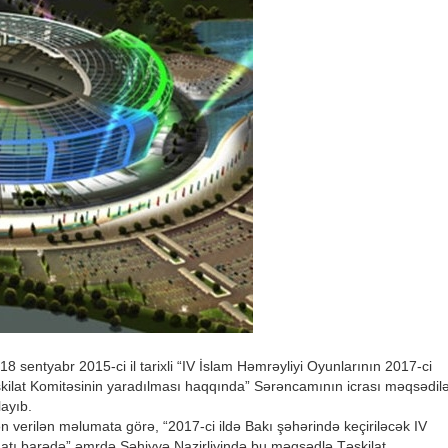
8 sentyabr 2015-ci il tarixli “IV İslam Həmrəyliyi Oyunlarının 2017-ci
əşkilat Komitəsinin yaradılması haqqında” Sərəncamının icrası məqsədil
layıb.
n verilən məlumata görə, “2017-ci ildə Bakı şəhərində keçiriləcək IV
inatı barədə” əmrdə Səhiyyə Nazirliyində bu məqsədlə Təşkilat