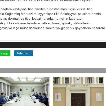
naqlara keyfiyyətli tibbi yardımın göstərilməsi üçün xüsusi tibb
Bakı Sağlamlıq Mərkəzi müəyyənləşdirilir. Səlahiyyətli şəxslərə həmin
lıqlar, dərman və tibbi ləvazimatlarla, həmçinin laborator
 tibbi kadrların təlimlərə cəlb edilməsi, iştirakçı dövlətlərin
ayış və iaşə müəssisələrində sanitariya-gigiyenik qaydaların nəzarətə
tsapp
Telegram