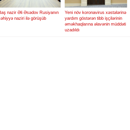
Baş nazir Əli Əsədov Rusiyanın
Yeni növ koronavirus xəstələrinə
səhiyyə naziri ilə görüşüb
yardım göstərən tibb işçilərinin
əməkhaqlarına əlavənin müddəti
uzadıldı
Yeni növ koronavirus xəstələrinə
yardım göstərən tibb işçilərinin
əməkhaqlarına əlavənin müddəti
uzadıldı