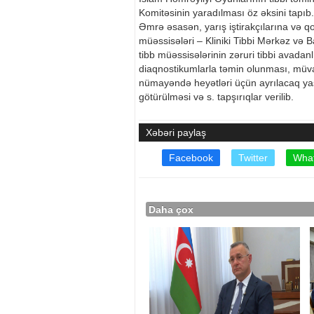
Komitəsinin yaradılması öz əksini tapıb.
Əmrə əsasən, yarış iştirakçılarına və qo
müəssisələri – Kliniki Tibbi Mərkəz və 
tibb müəssisələrinin zəruri tibbi avadan
diaqnostikumlarla təmin olunması, müvafiq
nümayəndə heyətləri üçün ayrılacaq yaş
götürülməsi və s. tapşırıqlar verilib.
Xəbəri paylaş
Facebook
Twitter
Wha
Daha çox