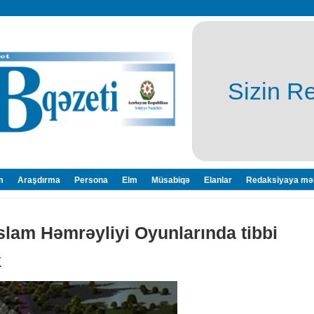
Sizin R
m
Araşdırma
Persona
Elm
Müsabiqə
Elanlar
Redaksiyaya mə
İslam Həmrəyliyi Oyunlarında tibbi
k