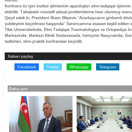
olunub.
Konfrans öz işini institut alimlərinin apardıqları elmi-tədqiqat işlərinin
etdirilib. Təbabətin müxtəlif aktual problemlərinə həsr olunmuş məruzə
Qeyd edək ki, Prezident İlham Əliyevin “Azərbaycanın görkəmli dövlət
yubileyinin keçirilməsi haqqında” Sərəncamına əsasən təşkil edilən s
Tibb Universitetində, Elmi Tədqiqat Travmatologiya və Ortopediya İnst
Mərkəzində, Mərkəzi Klinik Xəstəxanada, həmçinin Naxçıvanda, Gə
tədbirləri, elmi-praktik konfranslar keçirilib.
Xəbəri paylaş
Facebook
Twitter
Whatsapp
Telegram
Daha çox