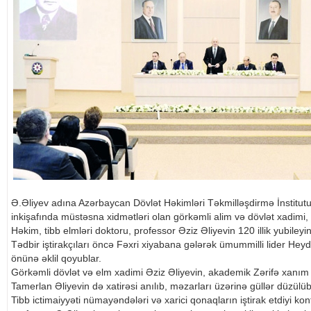
Ə.Əliyev adına Azərbaycan Dövlət Həkimləri Təkmilləşdirmə İnstitu
inkişafında müstəsna xidmətləri olan görkəmli alim və dövlət xadimi, 
Həkim, tibb elmləri doktoru, professor Əziz Əliyevin 120 illik yubiley
Tədbir iştirakçıları öncə Fəxri xiyabana gələrək ümummilli lider Heyd
önünə əklil qoyublar.
Görkəmli dövlət və elm xadimi Əziz Əliyevin, akademik Zərifə xanım 
Tamerlan Əliyevin də xatirəsi anılıb, məzarları üzərinə güllər düzülüb
Tibb ictimaiyyəti nümayəndələri və xarici qonaqların iştirak etdiyi ko