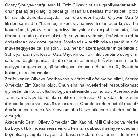
Oqtay Şirəliyev vurğulayıb ki, Əziz Əliyevin xüsusi qabiliyyətlər tələb
onun parlaq təşkilatçılıq bacarığı, insanlara həssas münasibəti, prob
bilməsi idi. Bununla əlaqədar nazir ulu öndər Heydər Əliyevin Əziz Əli
fikirləri xatırladıb: “Bizim üçün xüsusi əhəmiyyəti olan odur ki, Azər
bacarığını, fayda vermək qabiliyyətini yalnız öz respublikasında, ö
illərində İranda çox məsul işi uğurla yerinə yetirmiş, Dağıstanın rəhb
öhdəsindən çox gözəl gəlmiş, Moskvada – tərkibində yaşadığımız Sovet
müvəffəqiyyətlə çalışmışdır. ...Bu, hər bir azərbaycanlının qəlbində ç
Səhiyyə naziri professor Əziz Əliyevin öz həkimlik sənətinə sevgisi
sənətinə bağlılığı ailəsində də özünü göstərmişdi. Övladlarının hər b
nailiyyətlər qazanmış, görkəmli şəxs olmuşdu. Bu ailənin üç övladı hə
həkim, alim olmuşdular.
Zərifə xanım Əliyeva Azərbaycanın görkəmli oftalmoloq alimi, Azərb
Əməkdar Elm Xadimi olub. Onun elmi nailiyyətləri tək respublikamız
qiymətləndirilib. O, oftalmologiya sahəsində çox nüfuzlu Averbax adın
Tamerlan Əliyev tibb elmləri doktoru, professor, Əməkdar Elm Xadimi 
dərəcədə sadə və təvazökar insan idi. Ona dəfələrlə müxtəlif məsul və
ömrünün axırınadək Azərbaycan Tibb Universitetində kafedra müdiri ki
olmuşdu.
Akademik Cəmil Əliyev Əməkdar Elm Xadimi, Milli Onkologiya Mərkəzi
bu böyük tibb müəssisəsi nəinki ölkəmizin qabaqcıl səhiyyə ocaqların
beynəlxalq əlaqələri sayəsində başqa ölkələrdə də tanınır. Bu mərkə