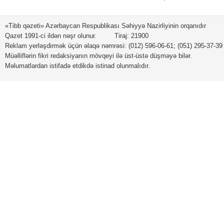
«Tibb qəzeti» Azərbaycan Respublikası Səhiyyə Nazirliyinin orqanıdır
Qazet 1991-ci ildən nəşr olunur. Tiraj: 21900
Reklam yerləşdirmək üçün əlaqə nəmrəsi: (012) 596-06-61; (051) 295-37-39
Tibb müəssisələrinin
Azərbaycan Səhiyyə Nazirl
Müəlliflərin fikri redaksiyanın mövqeyi ilə üst-üstə düşməyə bilər.
akkreditasiyası QAYDASI
nümayəndə heyətinin Kub
Məlumatlardan istifadə etdikdə istinad olunmalıdır.
səfəri
“Heydər Əliyev və özəl tibb
Azərbaycan Respublikası
sektoru”
Nazirlər Kabineti səhiyyə i
bağlı bir neçə qərar qəbul 