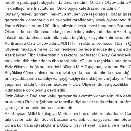
müəllim pedaqoji fəaliyyətini də davam etdirir. O, Əziz Əliyev adına
Təkmilləşdirmə İnstitutunun Onkologiya kafedrasının müdiridir”.
Oqtay Şirəliyev görkəmli həkim, alim, səhiyyə təşkilatçısı, bacarıqlı 
qarşısında xidmətlərinin daim dövlət tərəfindən yüksək qiymətləndiril
İlham Əliyevin onun 120 illik yubileyinin keçirilməsi haqqında Sərənc
Ölkəmizdə bu münasibətlə keçirilən silsilə yubiley tədbirlərini Azərbay
inkişafında danılmaz xidmətləri olan böyük şəxsiyyətin xatirəsinə ehti
Konfransda Əziz Əliyev adına ADHTİ-nin rektoru, professor Nazim Q
Əliyevin həyatı, elmi və ictimai fəaliyyəti barədə məruzə ilə çıxış edib
Azərbaycan Tibb Universitetinin rektoru, professor Gəray Gəraybəyli
tarixində, tibb elmində və tibb təhsilində, ATU-nun təşəkkülündə dan
Əziz Əliyevlə bağlı xatirələrini bölüşən M.A.Topçubaşov adına Elmi 
Böyükkişi Ağayev alimin həm dövlət işində, həm də elmdə qazandığı
onun yaddaşında sadəliyi və qayğıkeşliyi ilə qaldığını vurğulayıb. “
yaşamasındadır”, - deyən akademik Əziz Əliyevin dünya gözəlliklərini
xidmətində gördüyünü qeyd edib.
Əziz Əliyevin Dağıstan xalqı qarşısında əvəzsiz xidmətlərini dilə gəti
prorektoru Ruslan Şahbanov təmsil etdiyi universitetin rektoru pr
iştirakçılarına məktubunu səsləndirib.
Azərbaycan Milli Onkologiya Mərkəzinin baş direktoru, akademik Cəm
ailə üzvləri adından dövlət başçısına və tibb ictimaiyyətinə minnətdarlı
Sonra konfrans iştirakçılarına Əziz Əliyevin həyatı, ictimai və elmi f