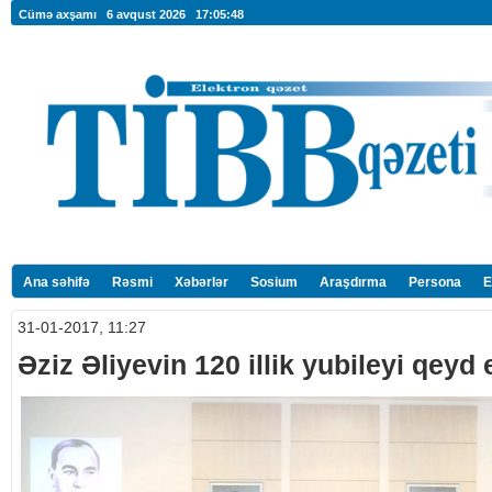
Cümə axşamı 6 avqust 2026
17:05:49
Ana səhifə
Rəsmi
Xəbərlər
Sosium
Araşdırma
Persona
E
31-01-2017, 11:27
Əziz Əliyevin 120 illik yubileyi qeyd 