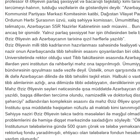
professor Ə.Əliyevin parlaq şəxsiyyət və bacarıqlı təşkilatçı kimi tar
tərcümeyi-halının, tutduğu vəzifələrin də göstərdiyini deyib: “Azərb
Kommunist Partiyası Mərkəzi Komitəsinin katibi, Dağıstan Vilayət Parti
Ordunun Hərbi Şurasının üzvü, xalq səhiyyə komissarı, Ümumittifaq
təlimatçısı, Azərbaycan SSR Nazirlər Kabinetinin sədr müavini... Bun
ancaq bir qismidir. Yalnız parlaq şəxsiyyət hər işin öhdəsindən belə 
Əziz Əliyevin adı Azərbaycanın tarixinə qızıl hərflərlə yazılıb”.
Əziz Əliyevin milli tibb kadrlarının hazırlanması sahəsində fəaliyyə
nazir onun Azərbaycanda tibb təhsilinin əsasını qoyanlardan biri old
Universitetində rektor olduğu vaxt Tibb fakültəsinin əsasında Azərbayc
illərdən yeni institutun da rəhbərliyi məhz ona tapşırılmışdı. Ümumiyy
bünövrəsinin qoyulması sadə vəzifə deyil. Üstəlik, onun qarşısında m
ilk dəfə Azərbaycan dilində də tibb təhsilini təşkil etsin. Halbuki o vaxt
tibb alimlərinin azlığı, ana dilimizdə tibbi ədəbiyyatın, dərsliklərinin
Məhz Əziz Əliyevin səyləri nəticəsində qısa müddətdə Azərbaycan dil
yazıldı, başqa dillərdən tərcümə olundu, namizədlik və doktorluq diss
şəhərciyi” adlandırılan kompleksin əsasını da məhz Əziz Əliyev qoy
İnstitutu qısa müddətdə həqiqətən nüfuzlu ali məktəb kimi tanınmışdı
Səhiyyə naziri Əziz Əliyevin təkcə tədris məsələləri ilə məşğul olmadı
problemlərini də həmişə diqqət mərkəzində saxladığını söyləyib: “Öl
İnstitutunun tələbələrinə gündə 500 qram çörək və tələbə yeməkxanas
rektorluq fondu yaradılmışdı, ehtiyacı olan tələbələrə fondun hesabın
yardım olunurdu”.