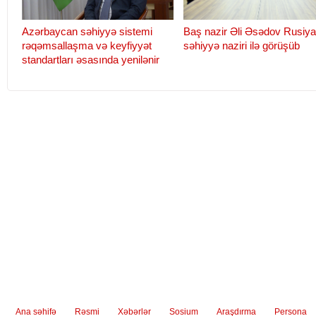
Azərbaycan səhiyyə sistemi
Baş nazir Əli Əsədov Rusiya
rəqəmsallaşma və keyfiyyət
səhiyyə naziri ilə görüşüb
standartları əsasında yenilənir
Baş nazir Əli Əsədov Rusiyanın
Yeni növ koronavirus xəstə
səhiyyə naziri ilə görüşüb
yardım göstərən tibb işçilər
əməkhaqlarına əlavənin m
uzadıldı
Ana səhifə
Rəsmi
Xəbərlər
Sosium
Araşdırma
Persona