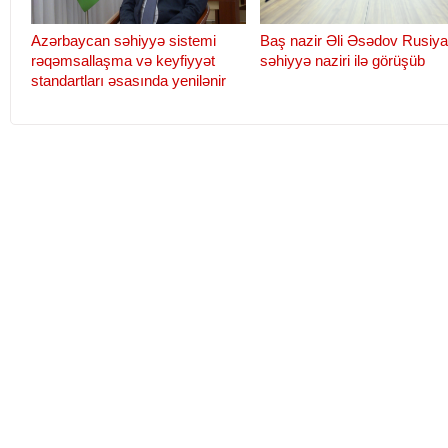
Azərbaycan səhiyyə sistemi
Baş nazir Əli Əsədov Rusiya
rəqəmsallaşma və keyfiyyət
səhiyyə naziri ilə görüşüb
standartları əsasında yenilənir
Baş nazir Əli Əsədov Rusiyanın
Yeni növ koronavirus xəstə
səhiyyə naziri ilə görüşüb
yardım göstərən tibb işçilər
əməkhaqlarına əlavənin m
uzadıldı