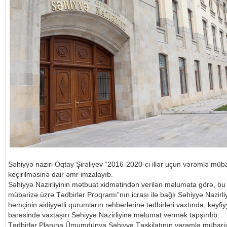
Səhiyyə naziri Oqtay Şirəliyev “2016-2020-ci illər uçun vərəmlə müb
keçirilməsinə dair əmr imzalayıb.
Səhiyyə Nazirliyinin mətbuat xidmətindən verilən məlumata görə, bu
mübarizə üzrə Tədbirlər Proqramı”nın icrası ilə bağlı Səhiyyə Nazirliy
həmçinin aidiyyətli qurumların rəhbərlərinə tədbirləri vaxtında, keyfi
barəsində vaxtaşırı Səhiyyə Nazirliyinə məlumat vermək tapşırılıb.
Tədbirlər Planına Ümumdünya Səhiyyə Təşkilatının vərəmlə mübariz