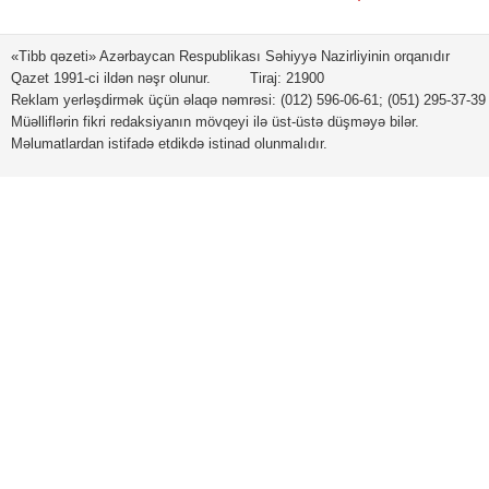
«Tibb qəzeti» Azərbaycan Respublikası Səhiyyə Nazirliyinin orqanıdır
Qazet 1991-ci ildən nəşr olunur. Tiraj: 21900
Reklam yerləşdirmək üçün əlaqə nəmrəsi: (012) 596-06-61; (051) 295-37-39
Müəlliflərin fikri redaksiyanın mövqeyi ilə üst-üstə düşməyə bilər.
Məlumatlardan istifadə etdikdə istinad olunmalıdır.