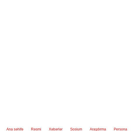
müzakirə olunub
Ana səhifə
Rəsmi
Xəbərlər
Sosium
Araşdırma
Persona