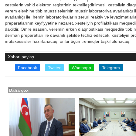
xəstələrin vahid elektron registrinin təkmilləşdirilməsi, xəstəliyin di
vərəm əleyhinə tibb müəssisələrinin müasir laboratoriya avadanlığı il
avadanlığı ilə, həmin laboratoriyaların zəruri reaktiv və ləvazimatla
preparatlarının keyfiyyətinə nəzarət, xəstəliyin profilaktikası məqsə
daxildir. Əmrə əsasən, vərəmin erkən diaqnostikası məqsədilə tibb mü
dərman preparatları ilə davamlı şəkildə təchiz ediləcək, xəstəliyin pro
mütəxəssislər hazırlanacaq, onlar üçün treninqlər təşkil olunacaq.
Xəbəri paylaş
Facebook
Twitter
Whatsapp
Telegram
Daha çox