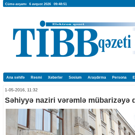
Cümə axşamı 6 avqust 2026
09:48:52
Ana səhifə
Rəsmi
Xəbərlər
Sosium
Araşdırma
Persona
E
1-05-2016, 11:32
Səhiyyə naziri vərəmlə mübarizəyə d