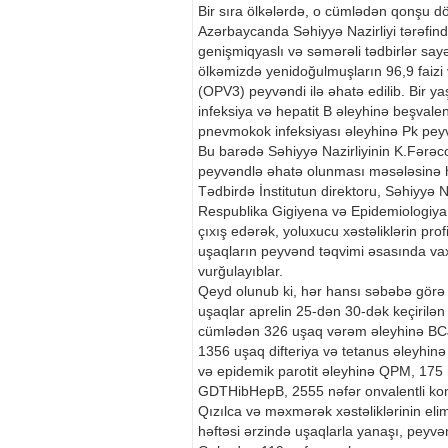
Bir sıra ölkələrdə, o cümlədən qonşu d
Azərbaycanda Səhiyyə Nazirliyi tərəfind
genişmiqyaslı və səmərəli tədbirlər sayə
ölkəmizdə yenidoğulmuşların 96,9 faizi v
(OPV3) peyvəndi ilə əhatə edilib. Bir yaş
infeksiya və hepatit B əleyhinə beşvale
pnevmokok infeksiyası əleyhinə Pk peyv
Bu barədə Səhiyyə Nazirliyinin K.Fərəc
peyvəndlə əhatə olunması məsələsinə h
Tədbirdə İnstitutun direktoru, Səhiyyə N
Respublika Gigiyena və Epidemiologiya 
çıxış edərək, yoluxucu xəstəliklərin prof
uşaqların peyvənd təqvimi əsasında va
vurğulayıblar.
Qeyd olunub ki, hər hansı səbəbə görə
uşaqlar aprelin 25-dən 30-dək keçirilən
cümlədən 326 uşaq vərəm əleyhinə BCJ 
1356 uşaq difteriya və tetanus əleyhin
və epidemik parotit əleyhinə QPM, 175 
GDTHibHepB, 2555 nəfər onvalentli kon
Qızılca və məxmərək xəstəliklərinin eli
həftəsi ərzində uşaqlarla yanaşı, peyvə