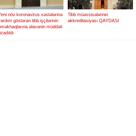
Yeni növ koronavirus xəstələrinə
Tibb müəssisələrinin
yardım göstərən tibb işçilərinin
akkreditasiyası QAYDASI
əməkhaqlarına əlavənin müddəti
uzadıldı
Səudiyyə Ərəbistanı Krallığının
Azərbaycana yeni təyin olunan
səfiri ilə görüş keçirilib