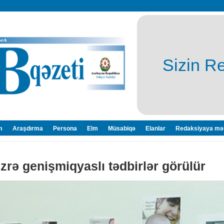
Sizin R
m
Araşdırma
Persona
Elm
Müsabiqə
Elanlar
Redaksiyaya mə
zrə genişmiqyaslı tədbirlər görülür