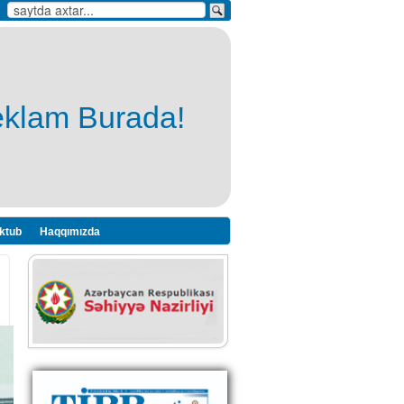
eklam Burada!
ktub
Haqqımızda