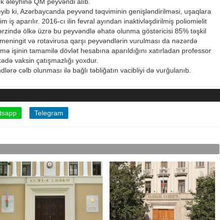
k əleyhinə QM peyvəndi alıb.
eyib ki, Azərbaycanda peyvənd təqviminin genişləndirilməsi, uşaqlara
 iş aparılır. 2016-cı ilin fevral ayından inaktivləşdirilmiş poliomielit
r ərzində ölkə üzrə bu peyvəndlə əhatə olunma göstəricisi 85% təşkil
meningit və rotavirusa qarşı peyvəndlərin vurulması da nəzərdə
ə işinin tamamilə dövlət hesabına aparıldığını xatırladan professor
kədə vaksin çatışmazlığı yoxdur.
ərə cəlb olunması ilə bağlı təbliğatın vacibliyi də vurğulanıb.
tsapp
Telegram