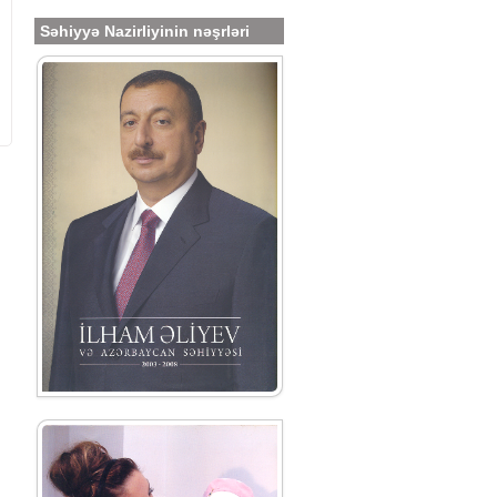
Səhiyyə Nazirliyinin nəşrləri