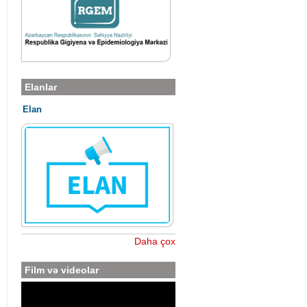
Elanlar
Elan
Daha çox
Film və videolar