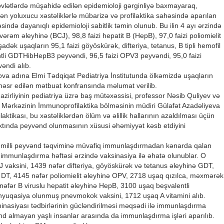
övlətlərdə müşahidə edilən epidemioloji gərginliyə baxmayaraq,
ən yoluxucu xəstəliklərlə mübarizə və profilaktika sahəsində aparılan
sində dayanıqlı epidemioloji sabitlik təmin olunub. Bu ilin 4 ayı ərzində
ərəm əleyhinə (BCJ), 98,8 faizi hepatit B (HepB), 97,0 faizi poliomielit
adək uşaqların 95,1 faizi göyöskürək, difteriya, tetanus, B tipli hemofil
ntli GDTHibHepB3 peyvəndi, 96,5 faizi OPV3 peyvəndi, 95,0 faizi
əndi alıb.
ova adına Elmi Tədqiqat Pediatriya İnstitutunda ölkəmizdə uşaqların
əsr edilən mətbuat konfransında məlumat verilib.
azirliyinin pediatriya üzrə baş mütəxəssisi, professor Nəsib Quliyev və
Mərkəzinin İmmunoprofilaktika bölməsinin müdiri Gülafət Azadəliyeva
ilaktikası, bu xəstəliklərdən ölüm və əlillik hallarının azaldılması üçün
xtında peyvənd olunmasının xüsusi əhəmiyyət kəsb etdiyini
 milli peyvənd təqviminə müvafiq immunlaşdırmadan kənarda qalan
 immunlaşdırma həftəsi ərzində vaksinasiya ilə əhatə olunublar. O
vaksini, 1439 nəfər difteriya, göyöskürək və tetanus əleyhinə GDT,
ə DT, 4145 nəfər poliomielit əleyhinə OPV, 2718 uşaq qızılca, məxmərək
nəfər B viruslu hepatit əleyhinə HepB, 3100 uşaq beşvalentli
yuqasiya olunmuş pnevmokok vaksini, 1712 uşaq A vitamini alıb.
minasiyası tədbirlərinin gücləndirilməsi məqsədi ilə immunlaşdırma
nd almayan yaşlı insanlar arasında da immunlaşdırma işləri aparılıb.