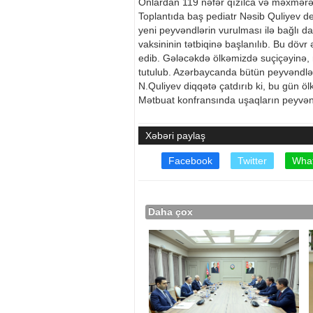
Onlardan 119 nəfər qızılca və məxmərə
Toplantıda baş pediatr Nəsib Quliyev d
yeni peyvəndlərin vurulması ilə bağlı daim
vaksininin tətbiqinə başlanılıb. Bu döv
edib. Gələcəkdə ölkəmizdə suçiçəyinə, 
tutulub. Azərbaycanda bütün peyvəndləm
N.Quliyev diqqətə çatdırıb ki, bu gün öl
Mətbuat konfransında uşaqların peyvəndl
Xəbəri paylaş
Facebook
Twitter
Wha
Daha çox