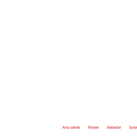
Ana səhifə
Rəsmi
Xəbərlər
Sos