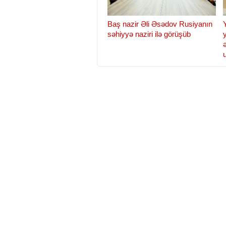
Baş nazir Əli Əsədov Rusiyanın
səhiyyə naziri ilə görüşüb
Teymur Musayev: "Elektron
reseptlərin tətbiqinə başlanılıb"