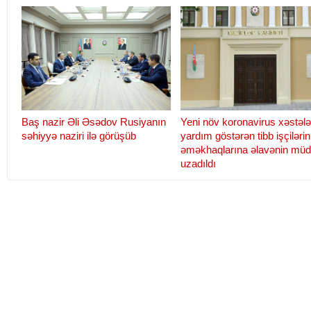
Baş nazir Əli Əsədov Rusiyanın
Yeni növ koronavirus xəstələ
səhiyyə naziri ilə görüşüb
yardım göstərən tibb işçilərin
əməkhaqlarına əlavənin müd
uzadıldı
Teymur Musayev: "Elektron
Səudiyyə Ərəbistanı Krallı
reseptlərin tətbiqinə başlanılıb"
Azərbaycana yeni təyin ol