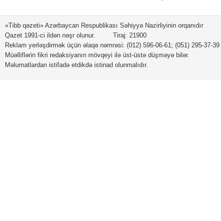
«Tibb qəzeti» Azərbaycan Respublikası Səhiyyə Nazirliyinin orqanıdır
Qazet 1991-ci ildən nəşr olunur. Tiraj: 21900
Reklam yerləşdirmək üçün əlaqə nəmrəsi: (012) 596-06-61; (051) 295-37-39
Müəlliflərin fikri redaksiyanın mövqeyi ilə üst-üstə düşməyə bilər.
Məlumatlardan istifadə etdikdə istinad olunmalıdır.