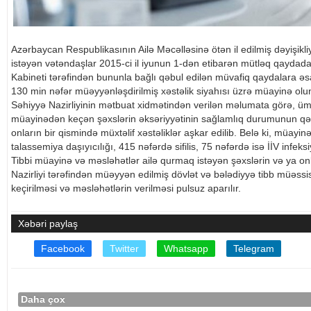
Azərbaycan Respublikasının Ailə Məcəlləsinə ötən il edilmiş dəyişikl
istəyən vətəndaşlar 2015-ci il iyunun 1-dən etibarən mütləq qaydada 
Kabineti tərəfindən bununla bağlı qəbul edilən müvafiq qaydalara əs
130 min nəfər müəyyənləşdirilmiş xəstəlik siyahısı üzrə müayinə olu
Səhiyyə Nazirliyinin mətbuat xidmətindən verilən məlumata görə, üm
müayinədən keçən şəxslərin əksəriyyətinin sağlamlıq durumunun qə
onların bir qismində müxtəlif xəstəliklər aşkar edilib. Belə ki, müay
talassemiya daşıyıcılığı, 415 nəfərdə sifilis, 75 nəfərdə isə İİV infe
Tibbi müayinə və məsləhətlər ailə qurmaq istəyən şəxslərin və ya onl
Nazirliyi tərəfindən müəyyən edilmiş dövlət və bələdiyyə tibb müəssis
keçirilməsi və məsləhətlərin verilməsi pulsuz aparılır.
Xəbəri paylaş
Facebook
Twitter
Whatsapp
Telegram
Daha çox