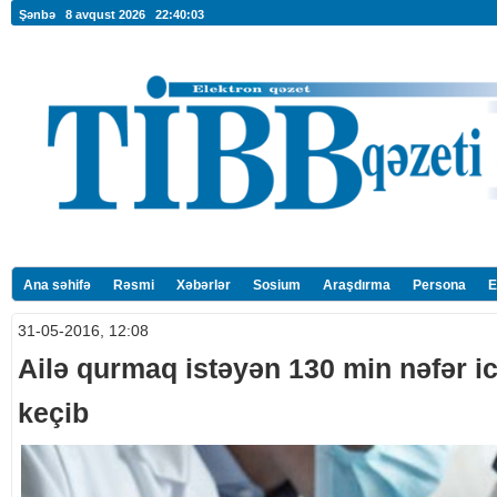
Şənbə 8 avqust 2026
22:40:04
Ana səhifə
Rəsmi
Xəbərlər
Sosium
Araşdırma
Persona
E
31-05-2016, 12:08
Ailə qurmaq istəyən 130 min nəfər i
keçib