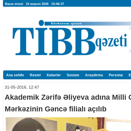
Bazar ertəsi 10 avqust 2026
10:46:37
Ana səhifə
Rəsmi
Xəbərlər
Sosium
Araşdırma
Persona
E
31-05-2016, 12:47
Akademik Zərifə Əliyeva adına Milli 
Mərkəzinin Gəncə filialı açılıb