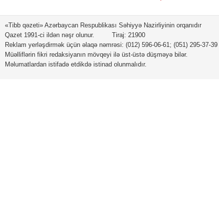
«Tibb qəzeti» Azərbaycan Respublikası Səhiyyə Nazirliyinin orqanıdır
Qazet 1991-ci ildən nəşr olunur. Tiraj: 21900
Reklam yerləşdirmək üçün əlaqə nəmrəsi: (012) 596-06-61; (051) 295-37-39
Müəlliflərin fikri redaksiyanın mövqeyi ilə üst-üstə düşməyə bilər.
Məlumatlardan istifadə etdikdə istinad olunmalıdır.