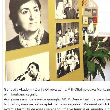
Gəncədə Akademik Zərifə Əliyeva adına Milli Oftalmologiya Mərkəzinin
elmi konfrans keçirilib.
Açılış mərasimində əvvəlcə qonaqlar MOM Gəncə filialında yaradılan 
laboratoriyalara və optika aptekinə baxış keçiriblər. Məlumat verilib 
ayrılmış tarixi tikilidə əsaslı yenidənqurma və təmir işləri aparılıb. Ə