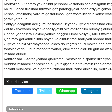
Mərkəzdə 30 nəfərə yaxın tibbi personal xəstələrin sağlamlığının k
MOM Gəncə filialında müxtəlif göz patologiyalarından əziyyət çəkən
ixtisaslı oftalmoloji yardım göstərilməsi, göz xəstəliklərinin konserva
şərait yaradılıb.
Səhiyyə ocağının açılışı münasibətilə Heydər Əliyev Mərkəzində elmi
Zərifə Əliyevanın həyat və fəaliyyətini əks etdirən film nümayiş olunu
Gəncə Şəhər İcra Hakimiyyətinin başçısı Elmar Vəliyev, Milli Oftalm
Qasımov görkəmli alimin həyatı və elmi-ictimai fəaliyyəti barədə məl
Əliyeva nəinki Azərbaycanda, eləcə də keçmiş SSRİ məkanında oftalm
töhfələr verib. Onun monoqrafiyaları, elmi məqalələri bu gün də öz akt
istifadə olunur.
Konfransda “Azərbaycanda qlaukomalı xəstələrin dispanserizasiyası”,
müddət istifadəsi nəticəsində buynuz qişasının travmatik zədələnmələ
cərrahi müalicəsi” və digər mövzularda məruzələr dinlənilib, müzakirə
Xəbəri paylaş
Facebook
Twitter
Whatsapp
Telegram
Daha çox