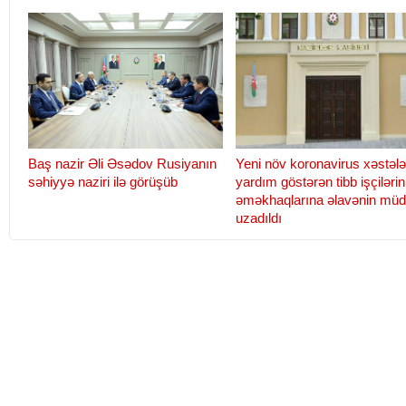
Baş nazir Əli Əsədov Rusiyanın
Yeni növ koronavirus xəstələ
səhiyyə naziri ilə görüşüb
yardım göstərən tibb işçilərin
əməkhaqlarına əlavənin müd
uzadıldı
Teymur Musayev: "Elektron
Səudiyyə Ərəbistanı Krallı