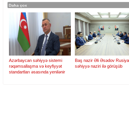
Daha çox
Azərbaycan səhiyyə sistemi
Baş nazir Əli Əsədov Rusiya
rəqəmsallaşma və keyfiyyət
səhiyyə naziri ilə görüşüb
standartları əsasında yenilənir