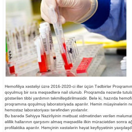
Hemofiliya xəstəliyi üzrə 2016-2020-ci illər üçün Tədbirlər Proqramı
qoyulmuş bir sıra məqsədlərə nail olunub. Proqramda nəzərdə tutula
göstərilən tibbi yardımın təkmilləşdirilməsidir. Belə ki, hazırda hemof
proqramına qoşulmuş laboratoriyada aparılır. Həmin müayinələrin nətic
hemostaz laboratoriyası tərəfindən yoxlanılır.
Bu barədə Səhiyyə Nazirliyinin mətbuat xidmətindən verilən məlumatda
əlillik hallarının qarşısını almaq məqsədilə ilkin müraciətdən sonra ağır
profilaktika aparılır. Həmçinin xəstələrin həyat keyfiyyətinin yaxşılaşd