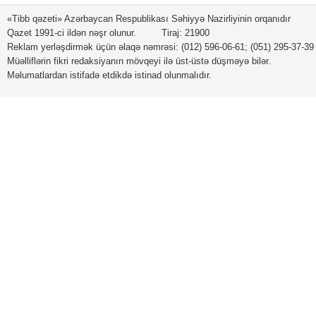
«Tibb qəzeti» Azərbaycan Respublikası Səhiyyə Nazirliyinin orqanıdır
Qazet 1991-ci ildən nəşr olunur. Tiraj: 21900
Reklam yerləşdirmək üçün əlaqə nəmrəsi: (012) 596-06-61; (051) 295-37-39
Müəlliflərin fikri redaksiyanın mövqeyi ilə üst-üstə düşməyə bilər.
Məlumatlardan istifadə etdikdə istinad olunmalıdır.