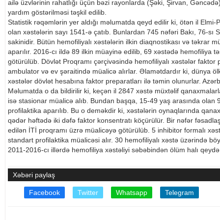
ailə üzvlərinin rahatlığı üçün bəzi rayonlarda (Şəki, Şirvan, Gəncədə)
yardım göstərilməsi təşkil edilib.
Statistik rəqəmlərin yer aldığı məlumatda qeyd edilir ki, ötən il Elm
olan xəstələrin sayı 1541-ə çatıb. Bunlardan 745 nəfəri Bakı, 76-sı S
sakinidir. Bütün hemofiliyalı xəstələrin ilkin diaqnostikası və təkrar
aparılır. 2016-cı ildə 89 ilkin müayinə edilib, 69 xəstədə hemofiliya
götürülüb. Dövlət Proqramı çərçivəsində hemofiliyalı xəstələr faktor p
ambulator və ev şəraitində müalicə alırlar. Əlamətdardır ki, dünya ölk
xəstələr dövlət hesabına faktor preparatları ilə təmin olunurlar. Azər
Məlumatda o da bildirilir ki, keçən il 2847 xəstə müxtəlif qanaxmalar
isə stasionar müalicə alıb. Bundan başqa, 15-49 yaş arasında olan 95
profilaktika aparılıb. Bu o deməkdir ki, xəstələrin oynaqlarında qa
qədər həftədə iki dəfə faktor konsentratı köçürülür. Bir nəfər fəsadla
edilən İTİ proqramı üzrə müalicəyə götürülüb. 5 inhibitor formalı xə
standart profilaktika müalicəsi alır. 30 hemofiliyalı xəstə üzərində b
2011-2016-cı illərdə hemofiliya xəstəliyi səbəbindən ölüm halı qeydə
Xəbəri paylaş
Facebook
Twitter
Whatsapp
Telegram