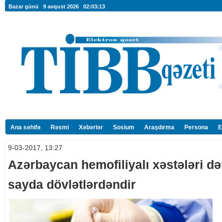
Bazar günü 9 avqust 2026
02:03:14
Ana səhifə
Rəsmi
Xəbərlər
Sosium
Araşdırma
Persona
E
9-03-2017, 13:27
Azərbaycan hemofiliyalı xəstələri d
sayda dövlətlərdəndir