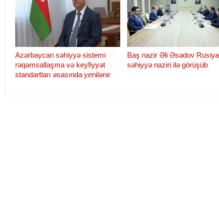
Azərbaycan səhiyyə sistemi
Baş nazir Əli Əsədov Rusiya
rəqəmsallaşma və keyfiyyət
səhiyyə naziri ilə görüşüb
standartları əsasında yenilənir
Azərbaycan Səhiyyə Nazirliyi
“Heydər Əliyev və özəl tib
nümayəndə heyətinin Kubaya
sektoru”
səfəri