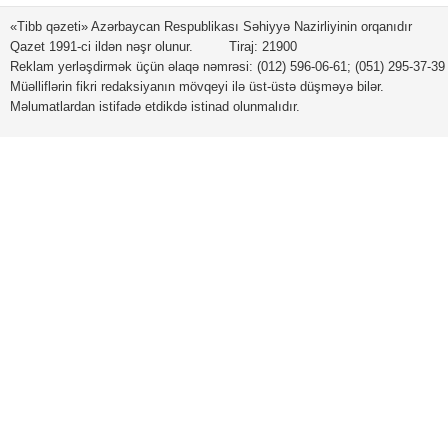
«Tibb qəzeti» Azərbaycan Respublikası Səhiyyə Nazirliyinin orqanıdır
Qazet 1991-ci ildən nəşr olunur. Tiraj: 21900
Reklam yerləşdirmək üçün əlaqə nəmrəsi: (012) 596-06-61; (051) 295-37-39
Müəlliflərin fikri redaksiyanın mövqeyi ilə üst-üstə düşməyə bilər.
Məlumatlardan istifadə etdikdə istinad olunmalıdır.