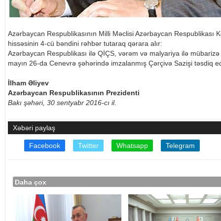
Azərbaycan Respublikasının Milli Məclisi Azərbaycan Respublikası Ko
hissəsinin 4-cü bəndini rəhbər tutaraq qərara alır:
Azərbaycan Respublikası ilə QİÇS, vərəm və malyariya ilə mübarizə 
mayın 26-da Cenevrə şəhərində imzalanmış Çərçivə Sazişi təsdiq edi
İlham Əliyev
Azərbaycan Respublikasının Prezidenti
Bakı şəhəri, 30 sentyabr 2016-cı il.
Xəbəri paylaş
Facebook
Twitter
Whatsapp
Telegram
Daha çox