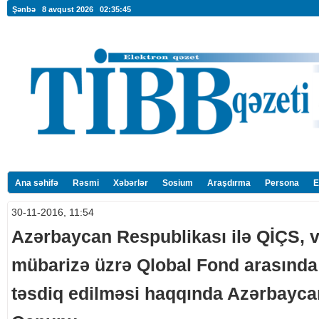
Şənbə 8 avqust 2026
02:35:46
Ana səhifə
Rəsmi
Xəbərlər
Sosium
Araşdırma
Persona
E
30-11-2016, 11:54
Azərbaycan Respublikası ilə QİÇS, v
mübarizə üzrə Qlobal Fond arasında
təsdiq edilməsi haqqında Azərbayca