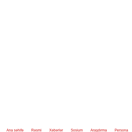
təqdimatı mərasimi keçirilib
Ana səhifə
Rəsmi
Xəbərlər
Sosium
Araşdırma
Persona