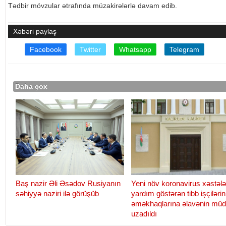
Tədbir mövzular ətrafında müzakirələrlə davam edib.
Xəbəri paylaş
Facebook
Twitter
Whatsapp
Telegram
Daha çox
Baş nazir Əli Əsədov Rusiyanın
Yeni növ koronavirus xəstələ
səhiyyə naziri ilə görüşüb
yardım göstərən tibb işçilərin
əməkhaqlarına əlavənin müd
uzadıldı