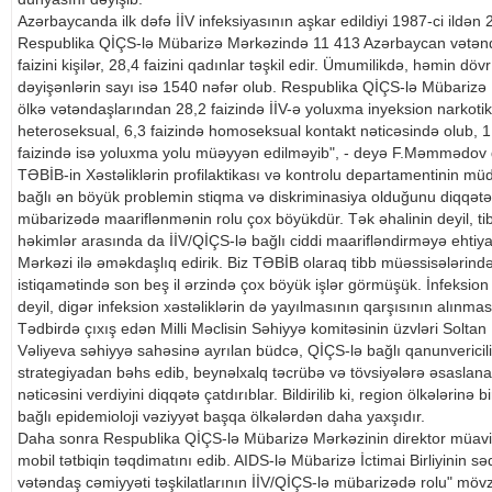
Azərbaycanda ilk dəfə İİV infeksiyasının aşkar edildiyi 1987-ci ildən 
Respublika QİÇS-lə Mübarizə Mərkəzində 11 413 Azərbaycan vətənd
faizini kişilər, 28,4 faizini qadınlar təşkil edir. Ümumilikdə, həmin dö
dəyişənlərin sayı isə 1540 nəfər olub. Respublika QİÇS-lə Mübarizə
ölkə vətəndaşlarından 28,2 faizində İİV-ə yoluxma inyeksion narkotik 
heteroseksual, 6,3 faizində homoseksual kontakt nəticəsində olub, 1
faizində isə yoluxma yolu müəyyən edilməyib", - deyə F.Məmmədov 
TƏBİB-in Xəstəliklərin profilaktikası və kontrolu departamentinin mü
bağlı ən böyük problemin stiqma və diskriminasiya olduğunu diqqətə ç
mübarizədə maariflənmənin rolu çox böyükdür. Tək əhalinin deyil, tibb
həkimlər arasında da İİV/QİÇS-lə bağlı ciddi maarifləndirməyə ehtiy
Mərkəzi ilə əməkdaşlıq edirik. Biz TƏBİB olaraq tibb müəssisələrind
istiqamətində son beş il ərzində çox böyük işlər görmüşük. İnfeksion
deyil, digər infeksion xəstəliklərin də yayılmasının qarşısının alınma
Tədbirdə çıxış edən Milli Məclisin Səhiyyə komitəsinin üzvləri So
Vəliyeva səhiyyə sahəsinə ayrılan büdcə, QİÇS-lə bağlı qanunvericil
strategiyadan bəhs edib, beynəlxalq təcrübə və tövsiyələrə əsaslanan
nəticəsini verdiyini diqqətə çatdırıblar. Bildirilib ki, region ölkələr
bağlı epidemioloji vəziyyət başqa ölkələrdən daha yaxşıdır.
Daha sonra Respublika QİÇS-lə Mübarizə Mərkəzinin direktor müavini
mobil tətbiqin təqdimatını edib. AIDS-lə Mübarizə İctimai Birliyinin 
vətəndaş cəmiyyəti təşkilatlarının İİV/QİÇS-lə mübarizədə rolu" möv