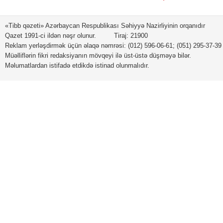
«Tibb qəzeti» Azərbaycan Respublikası Səhiyyə Nazirliyinin orqanıdır
Qazet 1991-ci ildən nəşr olunur. Tiraj: 21900
Reklam yerləşdirmək üçün əlaqə nəmrəsi: (012) 596-06-61; (051) 295-37-39
Müəlliflərin fikri redaksiyanın mövqeyi ilə üst-üstə düşməyə bilər.
Məlumatlardan istifadə etdikdə istinad olunmalıdır.