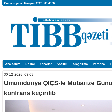
Cümə axşamı 6 avqust 2026
09:43:33
Ana səhifə
Rəsmi
Xəbərlər
Sosium
Araşdırma
Persona
E
30-12-2025, 09:03
Ümumdünya QİÇS-lə Mübarizə Günü
konfrans keçirilib