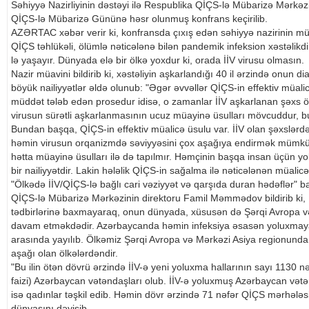
Səhiyyə Nazirliyinin dəstəyi ilə Respublika QİÇS-lə Mübarizə Mərk
QİÇS-lə Mübarizə Gününə həsr olunmuş konfrans keçirilib.
AZƏRTAC xəbər verir ki, konfransda çıxış edən səhiyyə nazirinin mü
QİÇS təhlükəli, ölümlə nəticələnə bilən pandemik infeksion xəstəlikd
lə yaşayır. Dünyada elə bir ölkə yoxdur ki, orada İİV virusu olmasın.
Nazir müavini bildirib ki, xəstəliyin aşkarlandığı 40 il ərzində onun di
böyük nailiyyətlər əldə olunub: "Əgər əvvəllər QİÇS-in effektiv müali
müddət tələb edən prosedur idisə, o zamanlar İİV aşkarlanan şəx
virusun sürətli aşkarlanmasının ucuz müayinə üsulları mövcuddur, bu
Bundan başqa, QİÇS-in effektiv müalicə üsulu var. İİV olan şəxslərd
həmin virusun orqanizmdə səviyyəsini çox aşağıya endirmək mümkü
hətta müayinə üsulları ilə də tapılmır. Həmçinin başqa insan üçün yo
bir nailiyyətdir. Lakin hələlik QİÇS-in sağalma ilə nəticələnən müalicə
"Ölkədə İİV/QİÇS-lə bağlı cari vəziyyət və qarşıda duran hədəflər" 
QİÇS-lə Mübarizə Mərkəzinin direktoru Famil Məmmədov bildirib ki, 
tədbirlərinə baxmayaraq, onun dünyada, xüsusən də Şərqi Avropa v
davam etməkdədir. Azərbaycanda həmin infeksiya əsasən yoluxmaya 
arasında yayılıb. Ölkəmiz Şərqi Avropa və Mərkəzi Asiya regionunda x
aşağı olan ölkələrdəndir.
"Bu ilin ötən dövrü ərzində İİV-ə yeni yoluxma hallarının sayı 1130 nə
faizi) Azərbaycan vətəndaşları olub. İİV-ə yoluxmuş Azərbaycan vətənda
isə qadınlar təşkil edib. Həmin dövr ərzində 71 nəfər QİÇS mərhələsi
dünyasını dəyişib.