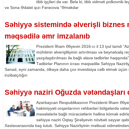
tibb işçiləri də var. Belə ki, tibb xidməti polkovnik
və Sona Ədalət qızı Fərəcova “Əməkdar
Səhiyyə sistemində əlverişli biznes 
məqsədilə əmr imzalanıb
Prezident İlham Əliyevin 2016-cı il 13 iyul tarixli
mühitinin əlverişliliyinin artırılması və beynəlxalq
yaxşılaşdırılması ilə bağlı əlavə tədbirlər haqqınd
Tədbirlər Planının icrası məqsədilə Səhiyyə Nazirliyi
Sənəd, eyni zamanda, ölkəyə daha çox investisiya cəlb etmək üçün s
inzibatçılığın
Səhiyyə naziri Oğuzda vətəndaşları 
Azərbaycan Respublikasının Prezidenti İlham Əliyev
hakimiyyəti orqanlarının rəhbərləri bölgələrdə vətən
məsələlərlə bağlı müraciətlərin həllinə kömək edirl
səhiyyə naziri Oqtay Şirəliyevin növbəti səyyar q
Xəstəxanasında baş tutub. Səhiyyə Nazirliyinin mətbuat xidmətində