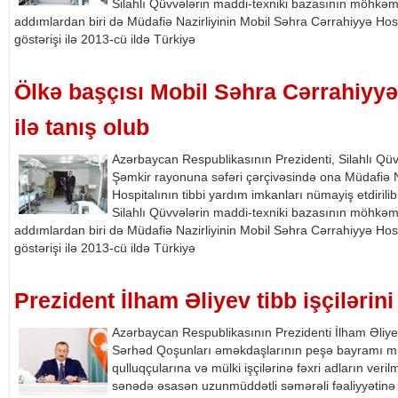
Silahlı Qüvvələrin maddi-texniki bazasının möhkəml
addımlardan biri də Müdafiə Nazirliyinin Mobil Səhra Cərrahiyyə Hos
göstərişi ilə 2013-cü ildə Türkiyə
Ölkə başçısı Mobil Səhra Cərrahiyyə
ilə tanış olub
Azərbaycan Respublikasının Prezidenti, Silahlı Qü
Şəmkir rayonuna səfəri çərçivəsində ona Müdafiə N
Hospitalının tibbi yardım imkanları nümayiş etdirilib
Silahlı Qüvvələrin maddi-texniki bazasının möhkəml
addımlardan biri də Müdafiə Nazirliyinin Mobil Səhra Cərrahiyyə Hos
göstərişi ilə 2013-cü ildə Türkiyə
Prezident İlham Əliyev tibb işçilərini t
Azərbaycan Respublikasının Prezidenti İlham Əliy
Sərhəd Qoşunları əməkdaşlarının peşə bayramı mün
qulluqçularına və mülki işçilərinə fəxri adların ve
sənədə əsasən uzunmüddətli səmərəli fəaliyyətinə gö