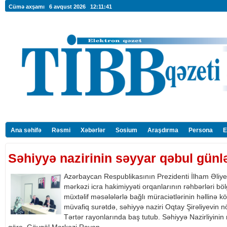
Cümə axşamı 6 avqust 2026
12:11:42
Ana səhifə
Rəsmi
Xəbərlər
Sosium
Araşdırma
Persona
E
Səhiyyə nazirinin səyyar qəbul günlər
Azərbaycan Respublikasının Prezidenti İlham Əliyev
mərkəzi icra hakimiyyəti orqanlarının rəhbərləri böl
müxtəlif məsələlərlə bağlı müraciətlərinin həllinə k
müvafiq surətdə, səhiyyə naziri Oqtay Şirəliyevin 
Tərtər rayonlarında baş tutub. Səhiyyə Nazirliyini