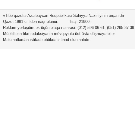
«Tibb qəzeti» Azərbaycan Respublikası Səhiyyə Nazirliyinin orqanıdır
Qazet 1991-ci ildən nəşr olunur. Tiraj: 21900
Reklam yerləşdirmək üçün əlaqə nəmrəsi: (012) 596-06-61; (051) 295-37-39
Müəlliflərin fikri redaksiyanın mövqeyi ilə üst-üstə düşməyə bilər.
Məlumatlardan istifadə etdikdə istinad olunmalıdır.