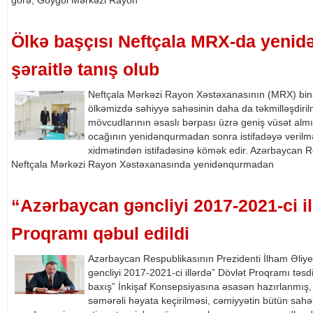
görə, Göygöl Mərkəzi Rayon
Ölkə başçısı Neftçala MRX-da yeni
şəraitlə tanış olub
Neftçala Mərkəzi Rayon Xəstəxanasının (MRX) bina
ölkəmizdə səhiyyə sahəsinin daha da təkmilləşdirilm
mövcudlarının əsaslı bərpası üzrə geniş vüsət almış
ocağının yenidənqurmadan sonra istifadəyə verilməs
xidmətindən istifadəsinə kömək edir. Azərbaycan R
Neftçala Mərkəzi Rayon Xəstəxanasında yenidənqurmadan
“Azərbaycan gəncliyi 2017-2021-ci il
Proqramı qəbul edildi
Azərbaycan Respublikasının Prezidenti İlham Əliy
gəncliyi 2017-2021-ci illərdə” Dövlət Proqramı tə
baxış” İnkişaf Konsepsiyasına əsasən hazırlanmış,
səmərəli həyata keçirilməsi, cəmiyyətin bütün sahələ