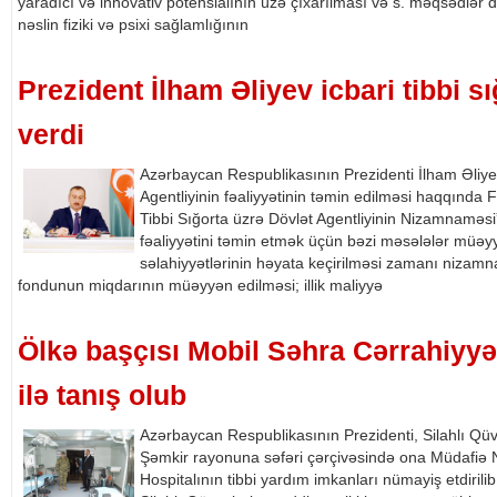
yaradıcı və innovativ potensialının üzə çıxarılması və s. məqsədlər
nəslin fiziki və psixi sağlamlığının
Prezident İlham Əliyev icbari tibbi 
verdi
Azərbaycan Respublikasının Prezidenti İlham Əliyev
Agentliyinin fəaliyyətinin təmin edilməsi haqqında
Tibbi Sığorta üzrə Dövlət Agentliyinin Nizamnaməsi
fəaliyyətini təmin etmək üçün bəzi məsələlər müəyyən
səlahiyyətlərinin həyata keçirilməsi zamanı niza
fondunun miqdarının müəyyən edilməsi; illik maliyyə
Ölkə başçısı Mobil Səhra Cərrahiyyə
ilə tanış olub
Azərbaycan Respublikasının Prezidenti, Silahlı Qü
Şəmkir rayonuna səfəri çərçivəsində ona Müdafiə N
Hospitalının tibbi yardım imkanları nümayiş etdirilib