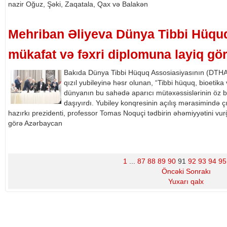
nazir Oğuz, Şəki, Zaqatala, Qax və Balakən
Mehriban Əliyeva Dünya Tibbi Hüqu
mükafat və fəxri diplomuna layiq gö
Bakıda Dünya Tibbi Hüquq Assosiasiyasının (DTHA) 
qızıl yubileyinə həsr olunan, “Tibbi hüquq, bioetik
dünyanın bu sahədə aparıcı mütəxəssislərinin öz bi
daşıyırdı. Yubiley konqresinin açılış mərasimində ç
hazırkı prezidenti, professor Tomas Noquçi tədbirin əhəmiyyətini vur
görə Azərbaycan
1
...
87
88
89
90
91
92
93
94
95
Öncəki
Sonrakı
Yuxarı qalx