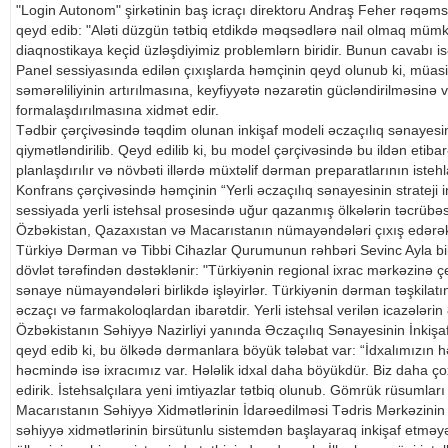
"Login Autonom" şirkətinin baş icraçı direktoru Andraş Feher rəqəm
qeyd edib: "Aləti düzgün tətbiq etdikdə məqsədlərə nail olmaq mü
diaqnostikaya keçid üzləşdiyimiz problemlərn biridir. Bunun cavabı isə
Panel sessiyasında edilən çıxışlarda həmçinin qeyd olunub ki, müasir 
səmərəliliyinin artırılmasına, keyfiyyətə nəzarətin gücləndirilməsinə 
formalaşdırılmasına xidmət edir.
Tədbir çərçivəsində təqdim olunan inkişaf modeli əczaçılıq sənayesi
qiymətləndirilib. Qeyd edilib ki, bu model çərçivəsində bu ildən etibar
planlaşdırılır və növbəti illərdə müxtəlif dərman preparatlarının isteh
Konfrans çərçivəsində həmçinin “Yerli əczaçılıq sənayesinin strateji in
sessiyada yerli istehsal prosesində uğur qazanmış ölkələrin təcrübəs
Özbəkistan, Qazaxıstan və Macarıstanın nümayəndələri çıxış edərək 
Türkiyə Dərman və Tibbi Cihazlar Qurumunun rəhbəri Sevinc Ayla bild
dövlət tərəfindən dəstəklənir: "Türkiyənin regional ixrac mərkəzinə çe
sənaye nümayəndələri birlikdə işləyirlər. Türkiyənin dərman təşkilat
əczaçı və farmakoloqlardan ibarətdir. Yerli istehsal verilən icazələrin 80
Özbəkistanın Səhiyyə Nazirliyi yanında Əczaçılıq Sənayesinin İnkişaf
qeyd edib ki, bu ölkədə dərmanlara böyük tələbat var: “İdxalımızın 
həcmində isə ixracımız var. Hələlik idxal daha böyükdür. Biz daha çox
edirik. İstehsalçılara yeni imtiyazlar tətbiq olunub. Gömrük rüsumla
Macarıstanın Səhiyyə Xidmətlərinin İdarəedilməsi Tədris Mərkəzinin
səhiyyə xidmətlərinin birsütunlu sistemdən başlayaraq inkişaf etməy