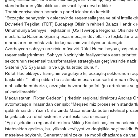
standartlarının yüksəldilməsinin vacibliyini qeyd ediblər.
Tədbir çərçivəsində həmçinin panel iclaslar da keçirilib.
“Əczaçılıq sənayesinin gələcəyində rəqəmsallaşma və süni intellekti
Dövlətləri Təşkilatı (TDT) Budapeşt Ofisinin rəhbəri Balazs Hendrik r
Ümumdünya Səhiyyə Təşkilatının (ÜST) Avropa Regional Ofisində Əcz
məsləhətçi Rasmus Gjesinq əsas mesajın dövlətlər və təşkilatlar a
maraqların bir müstəvidə birləşməsinin vacibliyindən danışıb.
Azərbaycan səhiyyə nazirinin müşaviri Rüfət Hacıəlibəyov çıxış edərək
rəqəmsallaşdırılması Səhiyyə Nazirliyinin fəaliyyətində əsas prioritet i
sektorunun rəqəmsal transformasiya strategiyası çərçivəsində nazirl
Sistemi (VSİS) yaradılıb və uğurla tətbiq olunur”.
Rüfət Hacıəlibəyov həmçinin vurğulayıb ki, əczaçılıq sektorunun rə
başlanılıb: “Tətbiq edilən bu sistemlərin əsas məqsədi dərman dövriy
məhsullarla mübarizə, əczaçılıq bazarında şəffaflığın artırılması və gö
yüksəldilməsidir”.
Macarıstanın "Rixter Gedeon" şirkətinin regional direktoru Andras Or
avtomatlaşdırılmasından danışıb: “Məqsədimiz proseslərin standartla
qaldırılmasıdır. Yaxın 5 il ərzində Macarıstanda bütün istehsal pros
keçiriləcək və robot sistemlər vasitəsilə icra olunacaq".
"Egis" şirkətinin regional direktoru Mikloş Konkoli başlıca məsələnin
istehsaldan gedirsə, bu, yüksək keyfiyyət və dəqiqliklə seçilməlidir. Ə
məsələyə söykənir. Generativ süni zəka isə mobil cihazlarda da var. 