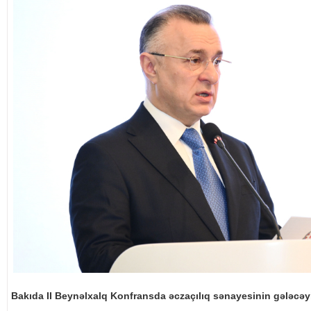
Bakıda II Beynəlxalq Konfransda əczaçılıq sənayesinin gələcə