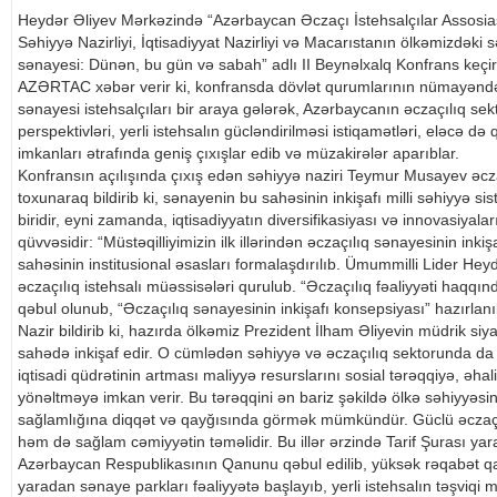
Heydər Əliyev Mərkəzində “Azərbaycan Əczaçı İstehsalçılar Assosiasiyas
Səhiyyə Nazirliyi, İqtisadiyyat Nazirliyi və Macarıstanın ölkəmizdəki sə
sənayesi: Dünən, bu gün və sabah” adlı II Beynəlxalq Konfrans keçiri
AZƏRTAC xəbər verir ki, konfransda dövlət qurumlarının nümayəndələri
sənayesi istehsalçıları bir araya gələrək, Azərbaycanın əczaçılıq se
perspektivləri, yerli istehsalın gücləndirilməsi istiqamətləri, eləcə də
imkanları ətrafında geniş çıxışlar edib və müzakirələr aparıblar.
Konfransın açılışında çıxış edən səhiyyə naziri Teymur Musayev əcza
toxunaraq bildirib ki, sənayenin bu sahəsinin inkişafı milli səhiyyə s
biridir, eyni zamanda, iqtisadiyyatın diversifikasiyası və innovasiyalar
qüvvəsidir: “Müstəqilliyimizin ilk illərindən əczaçılıq sənayesinin inki
sahəsinin institusional əsasları formalaşdırılıb. Ümummilli Lider Heyd
əczaçılıq istehsalı müəssisələri qurulub. “Əczaçılıq fəaliyyəti haq
qəbul olunub, “Əczaçılıq sənayesinin inkişafı konsepsiyası” hazırlanı
Nazir bildirib ki, hazırda ölkəmiz Prezident İlham Əliyevin müdrik si
sahədə inkişaf edir. O cümlədən səhiyyə və əczaçılıq sektorunda da 
iqtisadi qüdrətinin artması maliyyə resurslarını sosial tərəqqiyə, əhal
yönəltməyə imkan verir. Bu tərəqqini ən bariz şəkildə ölkə səhiyyəsini
sağlamlığına diqqət və qayğısında görmək mümkündür. Güclü əczaçılı
həm də sağlam cəmiyyətin təməlidir. Bu illər ərzində Tarif Şurası yar
Azərbaycan Respublikasının Qanunu qəbul edilib, yüksək rəqabət qabi
yaradan sənaye parkları fəaliyyətə başlayıb, yerli istehsalın təşviqi m