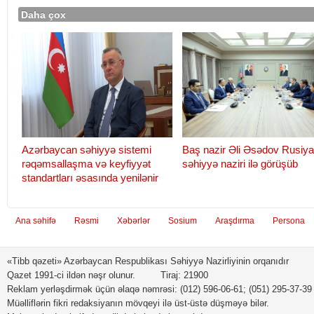
Daha çox
Azərbaycan səhiyyə sistemi
Baş nazir Əli Əsədov Rusiya
rəqəmsallaşma və keyfiyyət
səhiyyə naziri ilə görüşüb
standartları əsasında yenilənir
Ana səhifə
Rəsmi
Xəbərlər
Sosium
Araşdırma
Persona
«Tibb qəzeti» Azərbaycan Respublikası Səhiyyə Nazirliyinin orqanıdır
Qazet 1991-ci ildən nəşr olunur. Tiraj: 21900
Reklam yerləşdirmək üçün əlaqə nəmrəsi: (012) 596-06-61; (051) 295-37-39
Müəlliflərin fikri redaksiyanın mövqeyi ilə üst-üstə düşməyə bilər.