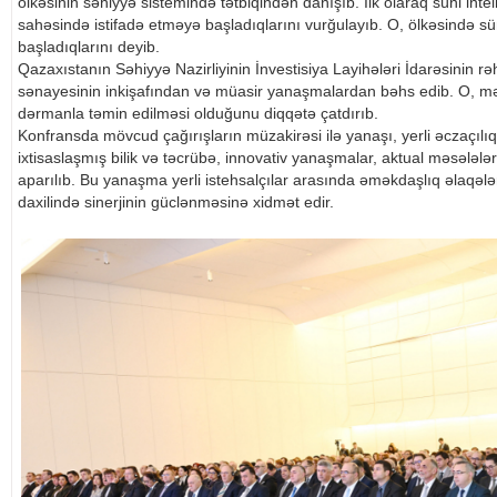
ölkəsinin səhiyyə sistemində tətbiqindən danışıb. İlk olaraq süni in
sahəsində istifadə etməyə başladıqlarını vurğulayıb. O, ölkəsində s
başladıqlarını deyib.
Qazaxıstanın Səhiyyə Nazirliyinin İnvestisiya Layihələri İdarəsinin r
sənayesinin inkişafından və müasir yanaşmalardan bəhs edib. O, məqs
dərmanla təmin edilməsi olduğunu diqqətə çatdırıb.
Konfransda mövcud çağırışların müzakirəsi ilə yanaşı, yerli əczaçılı
ixtisaslaşmış bilik və təcrübə, innovativ yanaşmalar, aktual məsələlər 
aparılıb. Bu yanaşma yerli istehsalçılar arasında əməkdaşlıq əlaqəl
daxilində sinerjinin güclənməsinə xidmət edir.