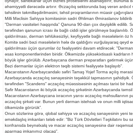
oynayır, sahibkarlar üçün biznes proseslərini asanlaşdırır, bununla d
əhəmiyyətli dərəcədə artırır. Əczaçılıq sektorunda baş verən ardıcıl və
təhsilinin təkmilləşdirilməsini, təhsil proqramlarının müasir çağırışlar
Milli Məclisin Səhiyyə komitəsinin sədri Əhliman Əmiraslanov bildirib
"Dərman vasitələri haqqında” Qanuna 90-dan çox dəyişiklik edilib. Səh
tərəfindən qanunun icrası ilə bağlı ciddi işlər görülməyə başlanılıb.
qaldırılması, dərman təhlükəsizliyi, keyfiyyətlə bağlı məsələlərin öz h
Komitə sədri bəzi məsələlərin hələ də qaldığını vurğulayaraq qeyd e
qaldırılması üçün qurumlar öz fəaliyyətini davam etdirəcək: "Dərman v
əsas komponentlərindən biridir. Ölkəmizdə yüksəkixtisaslı kadrların
böyük işlər görülüb. Azərbaycana dərman preparatları gətirmək üçün l
Bəzi dərmanlar üçün elektron təqib sistemi fəaliyyətə başlayıb".
Macarıstanın Azərbaycandakı səfiri Tamaş Yojef Torma açılış mərasimi
Azərbaycanda əczaçılıq sənayesinin təşəkkül tapmasının şahidiyik. Ö
tərəfindən "Scandens" əczaçılıq müəssisəsinin açılması tarixi bir had
Səfir Macarıstanın iki böyük əczaçılıq şirkətinin Azərbaycanda təmsil
Macarıstanın Azərbaycana ixracının yarısı əczaçılıq məhsullarının p
əczaçılıq şirkəti var. Bunun yerli dərman istehsalı və onun milli iqtis
ölkəmizdə görürük”.
Onun sözlərinə görə, qlobal səhiyyə və əczaçılıq sənayesinin yeni te
əməkdaşlıq imkanları tələb edir: "Biz Türk Dövlətləri Təşkilatını bu 
konfransda beynəlxalq və macar əczaçılıq sənayesinə dair rəqəmsall
aparmaq imkanımız olacaq".