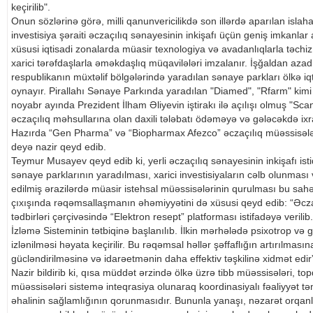
keçirilib".
Onun sözlərinə görə, milli qanunvericilikdə son illərdə aparılan islahat 
investisiya şəraiti əczaçılıq sənayesinin inkişafı üçün geniş imkanla
xüsusi iqtisadi zonalarda müasir texnologiya və avadanlıqlarla təchiz
xarici tərəfdaşlarla əməkdaşlıq müqavilələri imzalanır. İşğaldan azad 
respublikanın müxtəlif bölgələrində yaradılan sənaye parkları ölkə iq
oynayır. Pirallahı Sənaye Parkında yaradılan "Diamed", "Rfarm" kimi 
noyabr ayında Prezident İlham Əliyevin iştirakı ilə açılışı olmuş "Sca
əczaçılıq məhsullarına olan daxili tələbatı ödəməyə və gələcəkdə ixr
Hazırda “Gen Pharma” və “Biopharmax Afezco” əczaçılıq müəssisələrinin 
deyə nazir qeyd edib.
Teymur Musayev qeyd edib ki, yerli əczaçılıq sənayesinin inkişafı isti
sənaye parklarının yaradılması, xarici investisiyaların cəlb olunmas
edilmiş ərazilərdə müasir istehsal müəssisələrinin qurulması bu sahən
çıxışında rəqəmsallaşmanın əhəmiyyətini də xüsusi qeyd edib: “Əcz
tədbirləri çərçivəsində “Elektron resept” platforması istifadəyə verili
İzləmə Sisteminin tətbiqinə başlanılıb. İlkin mərhələdə psixotrop və 
izlənilməsi həyata keçirilir. Bu rəqəmsal həllər şəffaflığın artırılmas
gücləndirilməsinə və idarəetmənin daha effektiv təşkilinə xidmət edir
Nazir bildirib ki, qısa müddət ərzində ölkə üzrə tibb müəssisələri, t
müəssisələri sistemə inteqrasiya olunaraq koordinasiyalı fəaliyyət təm
əhalinin sağlamlığının qorunmasıdır. Bununla yanaşı, nəzarət orqanl