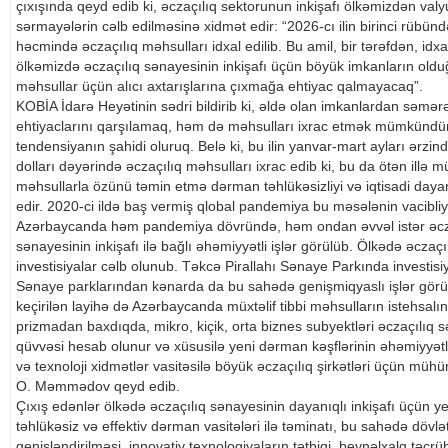
çıxışında qeyd edib ki, əczaçılıq sektorunun inkişafı ölkəmizdən val
sərmayələrin cəlb edilməsinə xidmət edir: “2026-cı ilin birinci rübü
həcmində əczaçılıq məhsulları idxal edilib. Bu amil, bir tərəfdən, idxa
ölkəmizdə əczaçılıq sənayesinin inkişafı üçün böyük imkanların olduğ
məhsullar üçün alıcı axtarışlarına çıxmağa ehtiyac qalmayacaq”.
KOBİA İdarə Heyətinin sədri bildirib ki, əldə olan imkanlardan səmərə
ehtiyaclarını qarşılamaq, həm də məhsulları ixrac etmək mümkündür:
tendensiyanın şahidi oluruq. Belə ki, bu ilin yanvar-mart ayları ərz
dolları dəyərində əczaçılıq məhsulları ixrac edib ki, bu da ötən illə 
məhsullarla özünü təmin etmə dərman təhlükəsizliyi və iqtisadi daya
edir. 2020-ci ildə baş vermiş qlobal pandemiya bu məsələnin vacibliyi
Azərbaycanda həm pandemiya dövründə, həm ondan əvvəl istər əczaç
sənayesinin inkişafı ilə bağlı əhəmiyyətli işlər görülüb. Ölkədə əczaçı
investisiyalar cəlb olunub. Təkcə Pirallahı Sənaye Parkında investisi
Sənaye parklarından kənarda da bu sahədə genişmiqyaslı işlər görül
keçirilən layihə də Azərbaycanda müxtəlif tibbi məhsulların istehsalın
prizmadan baxdıqda, mikro, kiçik, orta biznes subyektləri əczaçılıq 
qüvvəsi hesab olunur və xüsusilə yeni dərman kəşflərinin əhəmiyyətli 
və texnoloji xidmətlər vasitəsilə böyük əczaçılıq şirkətləri üçün mühü
O. Məmmədov qeyd edib.
Çıxış edənlər ölkədə əczaçılıq sənayesinin dayanıqlı inkişafı üçün yerl
təhlükəsiz və effektiv dərman vasitələri ilə təminatı, bu sahədə dövl
genişləndirilməsi, innovativ texnologiyaların tətbiqi, beynəlxalq təc