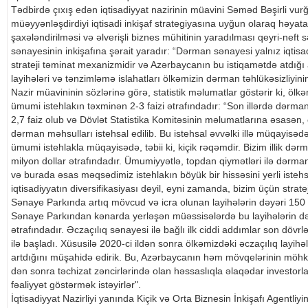
Tədbirdə çıxış edən iqtisadiyyat nazirinin müavini Səməd Bəşirli vurğ
müəyyənləşdirdiyi iqtisadi inkişaf strategiyasına uyğun olaraq həyata 
şaxələndirilməsi və əlverişli biznes mühitinin yaradılması qeyri-neft
sənayesinin inkişafına şərait yaradır: “Dərman sənayesi yalnız iqtisad
strateji təminat mexanizmidir və Azərbaycanın bu istiqamətdə atdığı a
layihələri və tənzimləmə islahatları ölkəmizin dərman təhlükəsizliyini
Nazir müavininin sözlərinə görə, statistik məlumatlar göstərir ki, ölk
ümumi istehlakın təxminən 2-3 faizi ətrafındadır: “Son illərdə dərman
2,7 faiz olub və Dövlət Statistika Komitəsinin məlumatlarına əsasən
dərman məhsulları istehsal edilib. Bu istehsal əvvəlki illə müqayis
ümumi istehlakla müqayisədə, təbii ki, kiçik rəqəmdir. Bizim illik dər
milyon dollar ətrafındadır. Ümumiyyətlə, topdan qiymətləri ilə dərma
və burada əsas məqsədimiz istehlakın böyük bir hissəsini yerli iste
iqtisadiyyatın diversifikasiyası deyil, eyni zamanda, bizim üçün stratej
Sənaye Parkında artıq mövcud və icra olunan layihələrin dəyəri 150 m
Sənaye Parkından kənarda yerləşən müəssisələrdə bu layihələrin d
ətrafındadır. Əczaçılıq sənayesi ilə bağlı ilk ciddi addımlar son dövr
ilə başladı. Xüsusilə 2020-ci ildən sonra ölkəmizdəki əczaçılıq layihəl
artdığını müşahidə edirik. Bu, Azərbaycanın həm mövqelərinin möh
dən sonra təchizat zəncirlərində olan həssaslıqla əlaqədar investorlar
fəaliyyət göstərmək istəyirlər".
İqtisadiyyat Nazirliyi yanında Kiçik və Orta Biznesin İnkişafı Agentl