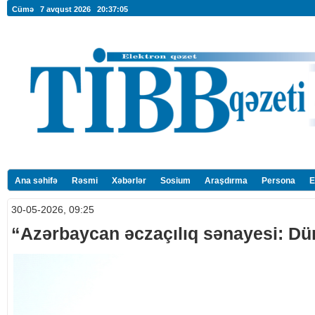
Cümə 7 avqust 2026
20:37:07
Ana səhifə
Rəsmi
Xəbərlər
Sosium
Araşdırma
Persona
E
30-05-2026, 09:25
“Azərbaycan əczaçılıq sənayesi: Dü