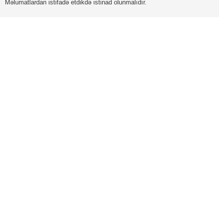
Məlumatlardan istifadə etdikdə istinad olunmalıdır.