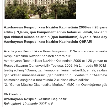
Azərbaycan Respublikası Nazirlər Kabinetinin 2006-cı il 28 yanvar
edilmiş “Qanın, qan komponentlərinin tədarükü, emalı, saxlanm
qan xidməti müəssisələrinin (qan banklarının) Siyahısı”nda dəy
Azərbaycan Respublikası Nazirlər Kabinetinin QƏRARI
Azərbaycan Respublikası Konstitusiyasının 119-cu maddəsinin səkki
Respublikasının Nazirlər Kabineti qərara alır:
Azərbaycan Respublikası Nazirlər Kabinetinin 2006-cı il 28 yanvar ta
Respublikasının Qanunvericilik Toplusu, 2006, № 1, maddə 55 (Cild I
təsdiq edilmiş “Qanın, qan komponentlərinin tədarükü, emalı, saxla
qan xidməti müəssisələrinin (qan banklarının) Siyahısı”nın “Azərbay
bölməsinə aşağıdakı məzmunda 2-ci hissə əlavə edilsin:
“2. “Gəncə Müalicə Diaqnostika Mərkəzi” MMC-nin Qanköçürmə şöb
Əli Əsədov
Azərbaycan Respublikasının Baş naziri
Bakı şəhəri, 19 dekabr 2025-ci il