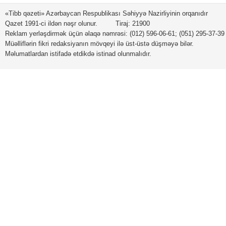
«Tibb qəzeti» Azərbaycan Respublikası Səhiyyə Nazirliyinin orqanıdır
Qazet 1991-ci ildən nəşr olunur. Tiraj: 21900
Reklam yerləşdirmək üçün əlaqə nəmrəsi: (012) 596-06-61; (051) 295-37-39
Müəlliflərin fikri redaksiyanın mövqeyi ilə üst-üstə düşməyə bilər.
Məlumatlardan istifadə etdikdə istinad olunmalıdır.