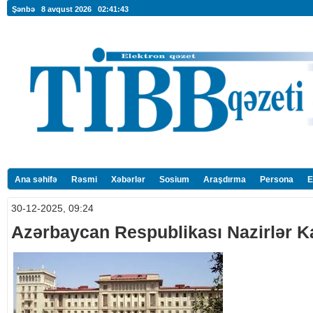
Şənbə 8 avqust 2026
02:41:44
Ana səhifə
Rəsmi
Xəbərlər
Sosium
Araşdırma
Persona
E
30-12-2025, 09:24
Azərbaycan Respublikası Nazirlər 