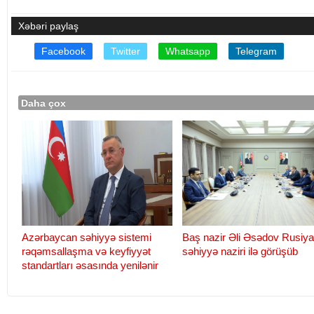
Xəbəri paylaş
Facebook
Twitter
Whatsapp
Telegram
Daha çox
Azərbaycan səhiyyə sistemi
Baş nazir Əli Əsədov Rusiya
rəqəmsallaşma və keyfiyyət
səhiyyə naziri ilə görüşüb
standartları əsasında yenilənir