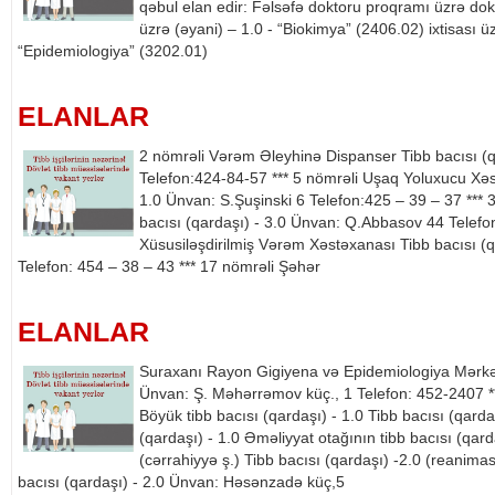
qəbul elan edir: Fəlsəfə doktoru proqramı üzrə dokt
üzrə (əyani) – 1.0 - “Biokimya” (2406.02) ixtisası üz
“Epidemiologiya” (3202.01)
ELANLAR
2 nömrəli Vərəm Əleyhinə Dispanser Tibb bacısı (q
Telefon:424-84-57 *** 5 nömrəli Uşaq Yoluxucu Xəst
1.0 Ünvan: S.Şuşinski 6 Telefon:425 – 39 – 37 ***
bacısı (qardaşı) - 3.0 Ünvan: Q.Abbasov 44 Telefon
Xüsusiləşdirilmiş Vərəm Xəstəxanası Tibb bacısı (
Telefon: 454 – 38 – 43 *** 17 nömrəli Şəhər
ELANLAR
Suraxanı Rayon Gigiyena və Epidemiologiya Mərkə
Ünvan: Ş. Məhərrəmov küç., 1 Telefon: 452-2407 *
Böyük tibb bacısı (qardaşı) - 1.0 Tibb bacısı (qarda
(qardaşı) - 1.0 Əməliyyat otağının tibb bacısı (qard
(cərrahiyyə ş.) Tibb bacısı (qardaşı) -2.0 (reanima
bacısı (qardaşı) - 2.0 Ünvan: Həsənzadə küç,5