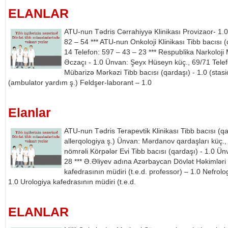
ELANLAR
ATU-nun Tədris Cərrahiyyə Klinikası Provizaor- 1.
82 – 54 *** ATU-nun Onkoloji Klinikası Tibb bacısı
14 Telefon: 597 – 43 – 23 *** Respublika Narkoloji 
Əczaçı - 1.0 Ünvan: Şeyx Hüseyn küç., 69/71 Telef
Mübarizə Mərkəzi Tibb bacısı (qardaşı) - 1.0 (stasio
(ambulator yardım ş.) Feldşer-laborant – 1.0
Elanlar
ATU-nun Tədris Terapevtik Klinikası Tibb bacısı (q
allerqologiya ş.) Ünvan: Mərdanov qardaşları küç.,
nömrəli Körpələr Evi Tibb bacısı (qardaşı) - 1.0 Ü
28 *** Ə.Əliyev adına Azərbaycan Dövlət Həkimləri 
kafedrasının müdiri (t.e.d. professor) – 1.0 Nefrolo
1.0 Urologiya kafedrasının müdiri (t.e.d.
ELANLAR