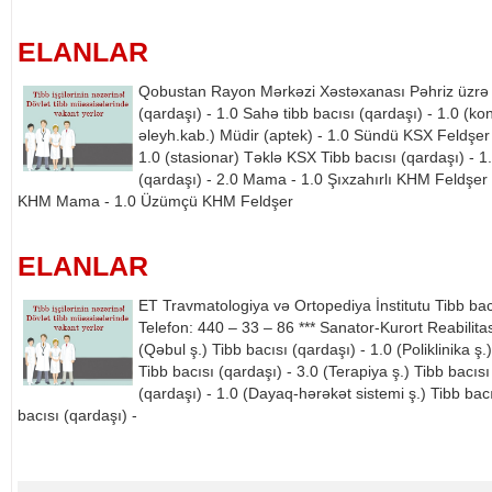
ELANLAR
Qobustan Rayon Mərkəzi Xəstəxanası Pəhriz üzrə ti
(qardaşı) - 1.0 Sahə tibb bacısı (qardaşı) - 1.0 (ko
əleyh.kab.) Müdir (aptek) - 1.0 Sündü KSX Feldşer 
1.0 (stasionar) Təklə KSX Tibb bacısı (qardaşı) - 1
(qardaşı) - 2.0 Mama - 1.0 Şıxzahırlı KHM Feldşer 
KHM Mama - 1.0 Üzümçü KHM Feldşer
ELANLAR
ET Travmatologiya və Ortopediya İnstitutu Tibb bac
Telefon: 440 – 33 – 86 *** Sanator-Kurort Reabilita
(Qəbul ş.) Tibb bacısı (qardaşı) - 1.0 (Poliklinika ş.
Tibb bacısı (qardaşı) - 3.0 (Terapiya ş.) Tibb bacısı
(qardaşı) - 1.0 (Dayaq-hərəkət sistemi ş.) Tibb bac
bacısı (qardaşı) -