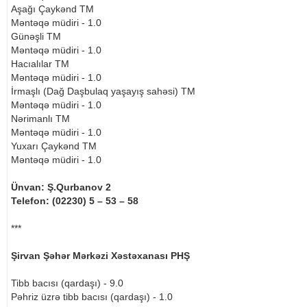
Aşağı Çaykənd TM
Məntəqə müdiri - 1.0
Günəşli TM
Məntəqə müdiri - 1.0
Hacıalılar TM
Məntəqə müdiri - 1.0
İrmaşlı (Dağ Daşbulaq yaşayış sahəsi) TM
Məntəqə müdiri - 1.0
Nərimanlı TM
Məntəqə müdiri - 1.0
Yuxarı Çaykənd TM
Məntəqə müdiri - 1.0
Ünvan: Ş.Qurbanov 2
Telefon: (02230) 5 – 53 – 58
***
Şirvan Şəhər Mərkəzi Xəstəxanası PHŞ
Tibb bacısı (qardaşı) - 9.0
Pəhriz üzrə tibb bacısı (qardaşı) - 1.0