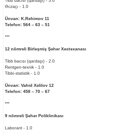
Tibb bacısı (qardaşı) - 3.0
Əczaçı - 1.0
Ünvan: K.Rəhimov 11
Telefon: 564 – 63 – 51
***
12 nömrəli Birləşmiş Şəhər Xəstəxanası
Tibb bacısı (qardaşı) - 2.0
Rentgen-texnik - 1.0
Tibbi-statistik - 1.0
Ünvan: Vahid Xəlilov 12
Telefon: 458 – 70 – 67
***
9 nömrəli Şəhər Poliklinikası
Laborant - 1.0