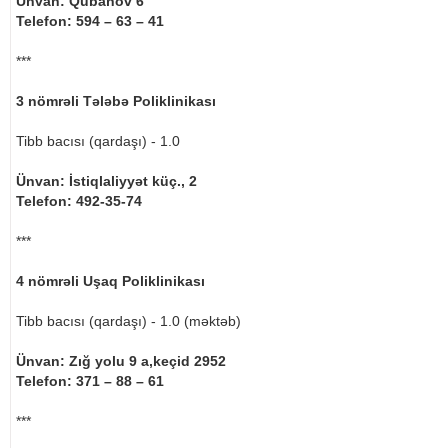
Ünvan: Qubanov 6
Telefon: 594 – 63 – 41
***
3 nömrəli Tələbə Poliklinikası
Tibb bacısı (qardaşı) - 1.0
Ünvan: İstiqlaliyyət küç., 2
Telefon: 492-35-74
***
4 nömrəli Uşaq Poliklinikası
Tibb bacısı (qardaşı) - 1.0 (məktəb)
Ünvan: Zığ yolu 9 a,keçid 2952
Telefon: 371 – 88 – 61
***