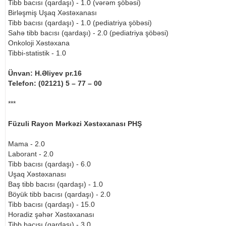
Tibb bacısı (qardaşı) - 1.0 (vərəm şöbəsi)
Birləşmiş Uşaq Xəstəxanası
Tibb bacısı (qardaşı) - 1.0 (pediatriya şöbəsi)
Sahə tibb bacısı (qardaşı) - 2.0 (pediatriya şöbəsi)
Onkoloji Xəstəxana
Tibbi-statistik - 1.0
Ünvan: H.Əliyev pr.16
Telefon: (02121) 5 – 77 – 00
***
Füzuli Rayon Mərkəzi Xəstəxanası PHŞ
Mama - 2.0
Laborant - 2.0
Tibb bacısı (qardaşı) - 6.0
Uşaq Xəstəxanası
Baş tibb bacısı (qardaşı) - 1.0
Böyük tibb bacısı (qardaşı) - 2.0
Tibb bacısı (qardaşı) - 15.0
Horadiz şəhər Xəstəxanası
Tibb bacısı (qardaşı) - 3.0