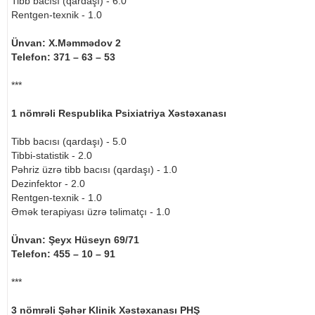
Tibb bacısı (qardaşı) - 6.0
Rentgen-texnik - 1.0
Ünvan: X.Məmmədov 2
Telefon: 371 – 63 – 53
***
1 nömrəli Respublika Psixiatriya Xəstəxanası
Tibb bacısı (qardaşı) - 5.0
Tibbi-statistik - 2.0
Pəhriz üzrə tibb bacısı (qardaşı) - 1.0
Dezinfektor - 2.0
Rentgen-texnik - 1.0
Əmək terapiyası üzrə təlimatçı - 1.0
Ünvan: Şeyx Hüseyn 69/71
Telefon: 455 – 10 – 91
***
3 nömrəli Şəhər Klinik Xəstəxanası PHŞ