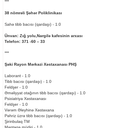
***
38 nömrəli Şəhər Poliklinikası
Sahə tibb bacısı (qardaşı) - 1.0
Ünvan: Zığ yolu,Nargilə kafesinin arxası
Telefon: 371 -60 – 33
***
Şəki Rayon Mərkəzi Xəstaxanası PHŞ
Laborant - 1.0
Tibb bacısı (qardaşı) - 1.0
Feldşer - 1.0
Əməliyyat otağının tibb bacısı (qardaşı) - 1.0
Psixiatriya Xəstəxanası
Feldşer - 1.0
Vərəm Əleyhinə Xəstəxana
Pəhriz üzrə tibb bacısı (qardaşı) - 1.0
Şirinbulaq TM
Məntəqə müdiri - 1.0