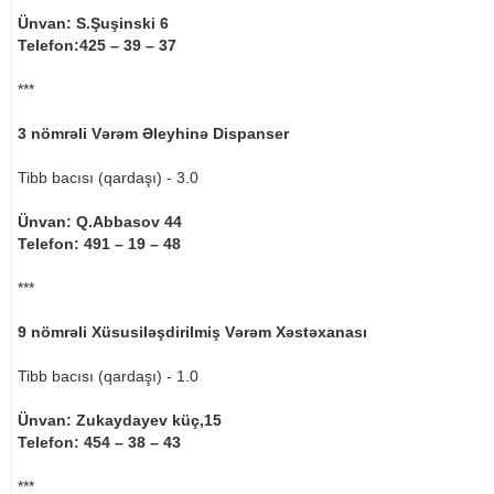
Ünvan: S.Şuşinski 6
Telefon:425 – 39 – 37
***
3 nömrəli Vərəm Əleyhinə Dispanser
Tibb bacısı (qardaşı) - 3.0
Ünvan: Q.Abbasov 44
Telefon: 491 – 19 – 48
***
9 nömrəli Xüsusiləşdirilmiş Vərəm Xəstəxanası
Tibb bacısı (qardaşı) - 1.0
Ünvan: Zukaydayev küç,15
Telefon: 454 – 38 – 43
***