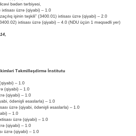
icəvi bədən tərbiyəsi,
 ixtisası üzrə (qiyabi) – 1.0
çılıq işinin təşkili” (3400.01) ixtisası üzrə (qiyabi) – 2.0
3400.02) ixtisası üzrə (qiyabi) – 4.0 (NDU üçün 1 məqsədli yer)
14,
imləri Təkmilləşdirmə İnstitutu
(qiyabi) – 1.0
ə (qiyabi) – 1.0
zrə (qiyabi) – 1.0
iyabi, ödənişli əsaslarla) – 1.0
isası üzrə (qiyabi, ödənişli əsaslarla) – 1.0
yabi) – 1.0
tisası üzrə (qiyabi) – 1.0
rə (qiyabi) – 1.0
sı üzrə (qiyabi) – 1.0