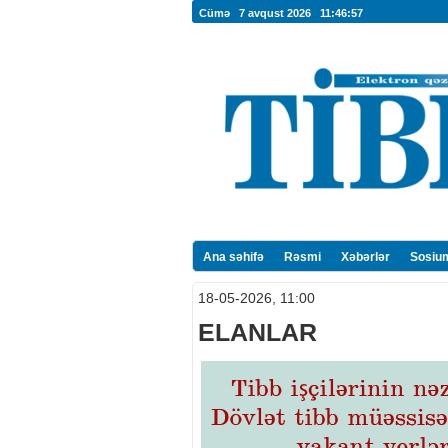
Cümə 7 avqust 2026
11:46:58
Ana səhifə
Rəsmi
Xəbərlər
Sosiu
18-05-2026, 11:00
ELANLAR