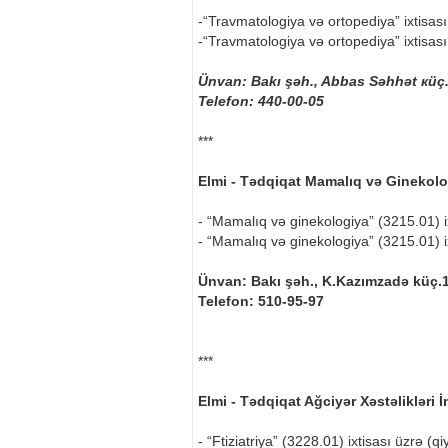
-“Travmatologiya və ortopediya” ixtisası
-“Travmatologiya və ortopediya” ixtisası
Ünvan: Bakı şəh., Abbas Səhhət кüç.
Telefon: 440-00-05
***
Elmi - Tədqiqat Mamalıq və Ginekolo
- “Mamalıq və ginekologiya” (3215.01) ix
- “Mamalıq və ginekologiya” (3215.01) ix
Ünvan: Bakı şəh., K.Kazımzadə küç.1
Telefon: 510-95-97
***
Elmi - Tədqiqat Ağciyər Xəstəlikləri İ
- “Ftiziatriya” (3228.01) ixtisası üzrə (qi