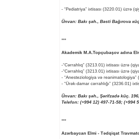
- “Pediatriya” ixtisası (3220.01) üzrə (qi
Ünvan: Bakı şəh., Bəsti Bağırova кüç.
***
Akademik M.A.Topçubaşov adına Elm
-“Cərrahlıq” (3213.01) ixtisası üzrə (qiy
-“Cərrahlıq” (3213.01) ixtisası üzrə (qiy
- “Anesteziologiya və reanimatologiya” (3
- “Ürək-damar cərrahlığı” (3236.01) ixtis
Ünvan: Bakı şəh., Şərifzadə küç. 196
Telefon: (+994 12) 497-71-58; (+994 
***
Azərbaycan Elmi - Tədqiqat Travmato