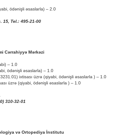
yabi, ödənişli əsaslarla) – 2.0
 15, Tel.: 495-21-00
i Cərrahiyyə Mərkəzi
abi) – 1.0
abi, ödənişli əsaslarla) – 1.0
231.01) ixtisası üzrə (qiyabi, ödənişli əsaslarla ) – 1.0
ası üzrə (qiyabi, ödənişli əsaslarla ) – 1.0
,
50) 310-32-01
logiya və Ortopediya İnstitutu