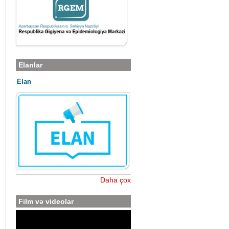
Elanlar
Elan
Daha çox
Film və videolar