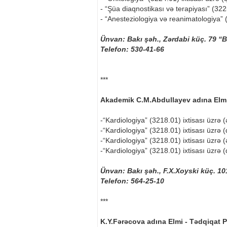
- “Şüa diaqnostikası və terapiyası” (3225
- “Anesteziologiya və reanimatologiya” (
Ünvan: Bakı şəh., Zərdabi küç. 79 “B
Telefon: 530-41-66
***
Akademik C.M.Abdullayev adına Elmi 
-“Kardiologiya” (3218.01) ixtisası üzrə (
-“Kardiologiya” (3218.01) ixtisası üzrə (
-“Kardiologiya” (3218.01) ixtisası üzrə (
-“Kardiologiya” (3218.01) ixtisası üzrə (
Ünvan: Bakı şəh., F.X.Xoyski küç. 10
Telefon: 564-25-10
***
K.Y.Fərəcova adına Elmi - Tədqiqat Pe