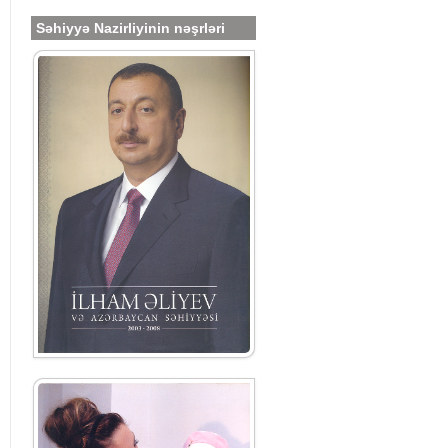
Səhiyyə Nazirliyinin nəşrləri