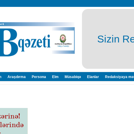
Sizin R
m
Araşdırma
Persona
Elm
Müsabiqə
Elanlar
Redaksiyaya mə