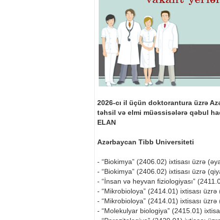
2026-cı il üçün doktorantura üzrə Az
təhsil və elmi müəssisələrə qəbul h
ELAN
Azərbaycan Tibb Universiteti
- “Biokimya” (2406.02) ixtisası üzrə (əy
- “Biokimya” (2406.02) ixtisası üzrə (qiy
- “İnsan və heyvan fiziologiyası” (2411.0
- “Mikrobioloya” (2414.01) ixtisası üzrə 
- “Mikrobioloya” (2414.01) ixtisası üzrə 
- “Molekulyar biologiya” (2415.01) ixtisa