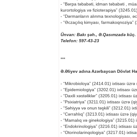
- “Bərpa təbabəti, idman təbabəti , müal
kurortologiya və fizioterapiya” (3245.01)
- “Dərmanların alınma texnologiyası, əcza
- “Əczaçılıq kimyası, farmakoqnoziya” (
Ünvan: Bakı şəh., Ə.Qasımzadə küç. 
Telefon: 597-43-23
***
Ə.Əliyev adına Azərbaycan Dövlət Hək
- “Mikrobioloya” (2414.01) ixtisası üzrə 
- “Epidemiologiya” (3202.01) ixtisası üzr
- “Daxili xəstəliklər” (3205.01) ixtisası ü
- “Psixiatriya” (3211.01) ixtisası üzrə (q
- “Səhiyyə və onun təşkili” (3212.01) ixt
- “Cərrahlıq” (3213.01) ixtisası üzrə (qi
- “Mamalıq və ginekologiya” (3215.01) ix
- “Endokrinologiya” (3216.01) ixtisası üz
- “Otorinolarinqologiya” (3217.01) ixtisa