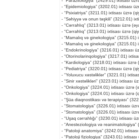
- “Parazitologiya” (2429.01) ixtisası üzr
- “Epidemiologiya” (3202.01) ixtisası üzr
- “Psixiatriya” (3211.01) ixtisası üzrə (q
- “Səhiyyə və onun təşkili” (3212.01) ixt
- “Cərrahlıq” (3213.01) ixtisası üzrə (əy
- “Cərrahlıq” (3213.01) ixtisası üzrə (qi
- “Mamalıq və ginekologiya” (3215.01) ix
- “Mamalıq və ginekologiya” (3215.01) ix
- “Endokrinologiya” (3216.01) ixtisası üz
- “Otorinolarinqologiya” (3217.01) ixtisa
- “Kardiologiya” (3218.01) ixtisası üzrə 
- “Pediatriya” (3220.01) ixtisası üzrə (qi
- “Yoluxucu xəstəliklər” (3221.01) ixtisas
- “Sinir xəstəlikləri” (3223.01) ixtisası ü
- “Onkologiya” (3224.01) ixtisası üzrə (
- “Onkologiya” (3224.01) ixtisası üzrə (q
- “Şüa diaqnostikası və terapiyası” (3225
- “Stomatologiya” (3226.01) ixtisası üzr
- “Stomatologiya” (3226.01) ixtisası üzrə
- “Uşaq cərrahlığı” (3230.01) ixtisası ü
- “Anesteziologiya və reanimatologiya” (
- “Patoloji anatomiya” (3242.01) ixtisası
- “Patoloji fiziologiya” (3243.01) ixtisası