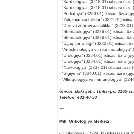
- “Kardiologiya” (3218.01) ixtisası üzrə 
- “Kardiologiya” (3218.01) ixtisası üzrə (
- “Pediatriya” (3220.01) ixtisası üzrə (qi
- “Yoluxucu xəstəliklər” (3221.01) ixtisas
- “Dəri və zöhrəvi xəstəliklər” (3222.01
- “Stomatologiya” (3226.01) ixtisası üzrə
- “Stomatologiya” (3226.01) ixtisası üzrə
- “Uşaq cərrahlığı” (3230.01) ixtisası üz
- “Anesteziologiya və reanimatologiya” (3
- “Urologiya” (3234.01) ixtisası üzrə (qi
- “Urologiya” (3234.01) ixtisası üzrə (qiy
- “Narkologiya” (3237.01) ixtisası üzrə (
- “Gigiyena” (3240.01) ixtisası üzrə (qiy
- “Allerqologiya və immunologiya” (3244.
Ünvan: Bakı şəh., Tbilisi pr., 3165-ci
Telefon: 431-40-33
***
Milli Onkologiya Mərkəzi
- “Onkologiya” (3224.01) ixtisası üzrə (q