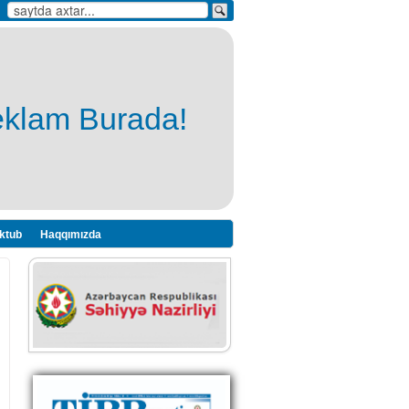
eklam Burada!
ktub
Haqqımızda