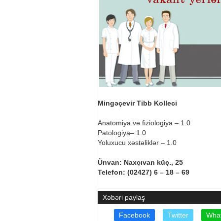
Mingəçevir Tibb Kolleci
Anatomiya və fiziologiya – 1.0
Patologiya– 1.0
Yoluxucu xəstəliklər – 1.0
Ünvan: Naxçıvan küç., 25
Telefon: (02427) 6 – 18 – 69
Xəbəri paylaş
Facebook
Twitter
Wha