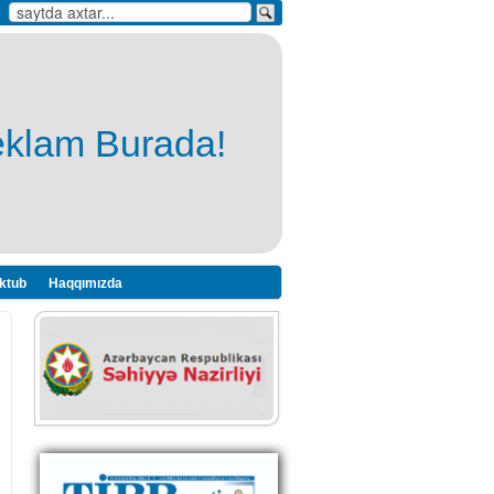
eklam Burada!
ktub
Haqqımızda