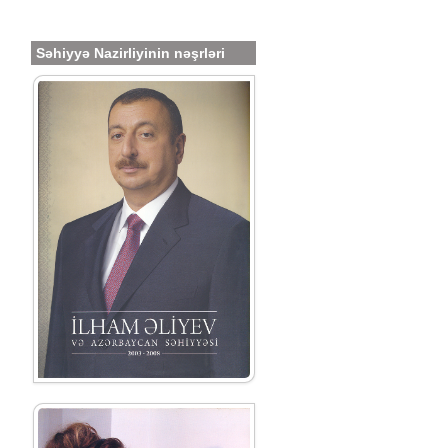
Səhiyyə Nazirliyinin nəşrləri