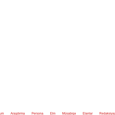
ium
Araşdırma
Persona
Elm
Müsabiqə
Elanlar
Redaksiya