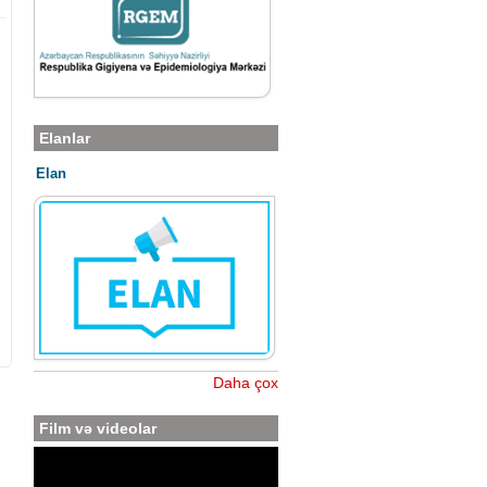
Elanlar
Elan
Daha çox
Film və videolar