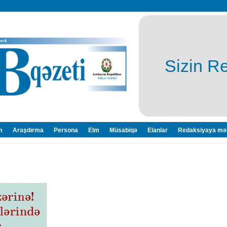
Sizin R
m
Araşdırma
Persona
Elm
Müsabiqə
Elanlar
Redaksiyaya mə