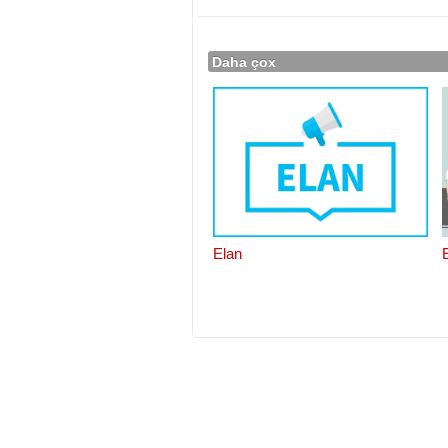
Daha çox
Elan