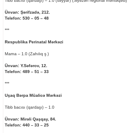
Tibb bacısı (qardaşı) – 1.0 (səyyar) (Siyəzən regional məntəqəsi)
Ünvan: Şərifzadə, 212.
Telefon: 530 – 05 – 48
***
Respublika Perinatal Mərkəzi
Mama – 1.0 (Zahılıq ş.)
Ünvan: Y.Səfərov, 12.
Telefon: 489 – 51 – 33
***
Uşaq Bərpa Müalicə Mərkəzi
Tibb bacısı (qardaşı) – 1.0
Ünvan: Mirəli Qaşqay, 84.
Telefon: 440 – 33 – 25