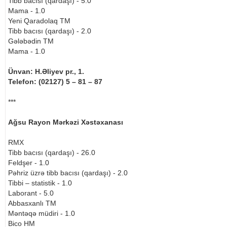
Tibb bacısı (qardaşı) - 5.0
Mama - 1.0
Yeni Qaradolaq TM
Tibb bacısı (qardaşı) - 2.0
Gələbədin TM
Mama - 1.0
Ünvan: H.Əliyev pr., 1.
Telefon: (02127) 5 – 81 – 87
***
Ağsu Rayon Mərkəzi Xəstəxanası
RMX
Tibb bacısı (qardaşı) - 26.0
Feldşer - 1.0
Pəhriz üzrə tibb bacısı (qardaşı) - 2.0
Tibbi – statistik - 1.0
Laborant - 5.0
Abbasxanlı TM
Məntəqə müdiri - 1.0
Bico HM