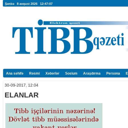
Şənbə 8 avqust 2026
12:47:08
Ana səhifə
Rəsmi
Xəbərlər
Sosium
Araşdırma
Persona
E
30-09-2017, 12:04
ELANLAR