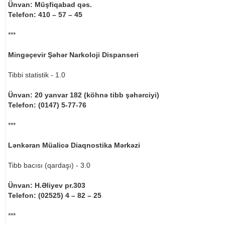
Ünvan: Müşfiqabad qəs.
Telefon: 410 – 57 – 45
***
Mingəçevir Şəhər Narkoloji Dispanseri
Tibbi statistik - 1.0
Ünvan: 20 yanvar 182 (köhnə tibb şəhərciyi)
Telefon: (0147) 5-77-76
***
Lənkəran Müalicə Diaqnostika Mərkəzi
Tibb bacısı (qardaşı) - 3.0
Ünvan: H.Əliyev pr.303
Telefon: (02525) 4 – 82 – 25
***