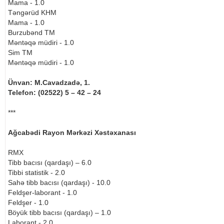
Mama - 1.0
Təngərüd KHM
Mama - 1.0
Burzubənd TM
Məntəqə müdiri - 1.0
Sim TM
Məntəqə müdiri - 1.0
Ünvan: M.Cavadzadə, 1.
Telefon: (02522) 5 – 42 – 24
***
Ağcabədi Rayon Mərkəzi Xəstəxanası
RMX
Tibb bacısı (qardaşı) – 6.0
Tibbi statistik - 2.0
Sahə tibb bacısı (qardaşı) - 10.0
Feldşer-laborant - 1.0
Feldşer - 1.0
Böyük tibb bacısı (qardaşı) – 1.0
Laborant - 2.0