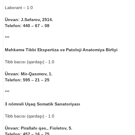
Laborant – 1.0
Ünvan: J.Səfərov, 2514.
Telefon: 440 – 67 – 08
***
Məhkəmə Tibbi Ekspertiza və Patoloji Anatomiya Birliyi
Tibb bacısı (qardaşı) - 1.0
Ünvan: Mir-Qasımov, 1.
Telefon: 595 – 21 – 25
***
3 nömrəli Uşaq Somatik Sanatoriyası
Tibb bacısı (qardaşı) - 1.0
Ünvan: Pirallahı qəs., Fioletov, 5.
Telefon: 457 – 16 – 75