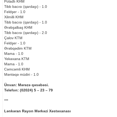
Poladlı KHM
Tibb bacısı (qardaşı) - 1.0
Feldşer - 1.0
Xilmilli KHM
Tibb bacısı (qardaşı) - 1.0
Ərəbşalbaş KHM
Tibb bacısı (qardaşı) - 2.0
Çalov KTM
Feldşer - 1.0
Ərəbqədim KTM
Mama - 1.0
Yekəxana KTM
Mama - 1.0
Cəmcəmli KHM
Məntəqə müdiri - 1.0
Ünvan: Mərəzə qəsəbəsi.
Telefon: (02024) 5 – 23 – 79
***
Lənkəran Rayon Mərkəzi Xəstəxanası