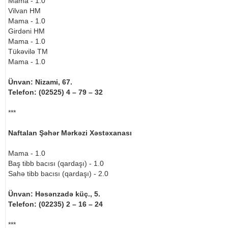
Mama - 1.0
Vilvan HM
Mama - 1.0
Girdəni HM
Mama - 1.0
Tükəvilə TM
Mama - 1.0
Ünvan: Nizami, 67.
Telefon: (02525) 4 – 79 – 32
***
Naftalan Şəhər Mərkəzi Xəstəxanası
Mama - 1.0
Baş tibb bacısı (qardaşı) - 1.0
Sahə tibb bacısı (qardaşı) - 2.0
Ünvan: Həsənzadə küç., 5.
Telefon: (02235) 2 – 16 – 24
***