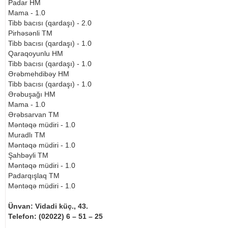
Padar HM
Mama - 1.0
Tibb bacısı (qardaşı) - 2.0
Pirhəsənli TM
Tibb bacısı (qardaşı) - 1.0
Qaraqoyunlu HM
Tibb bacısı (qardaşı) - 1.0
Ərəbmehdibəy HM
Tibb bacısı (qardaşı) - 1.0
Ərəbuşağı HM
Mama - 1.0
Ərəbsarvan TM
Məntəqə müdiri - 1.0
Muradlı TM
Məntəqə müdiri - 1.0
Şahbəyli TM
Məntəqə müdiri - 1.0
Padarqışlaq TM
Məntəqə müdiri - 1.0
Ünvan: Vidadi küç., 43.
Telefon: (02022) 6 – 51 – 25