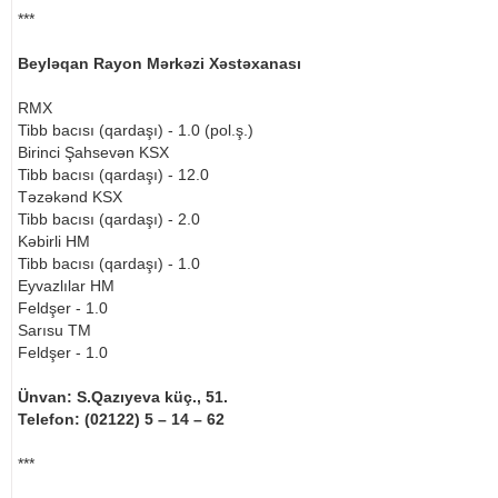
***
Beyləqan Rayon Mərkəzi Xəstəxanası
RMX
Tibb bacısı (qardaşı) - 1.0 (pol.ş.)
Birinci Şahsevən KSX
Tibb bacısı (qardaşı) - 12.0
Təzəkənd KSX
Tibb bacısı (qardaşı) - 2.0
Kəbirli HM
Tibb bacısı (qardaşı) - 1.0
Eyvazlılar HM
Feldşer - 1.0
Sarısu TM
Feldşer - 1.0
Ünvan: S.Qazıyeva küç., 51.
Telefon: (02122) 5 – 14 – 62
***