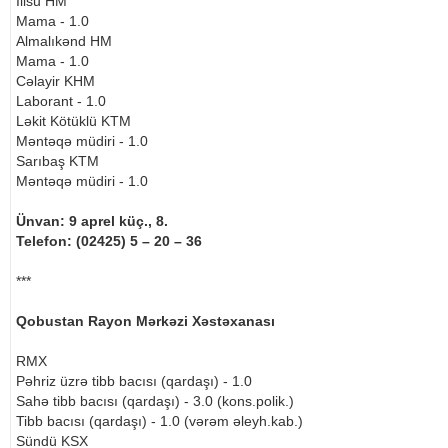
İlisu HM
Mama - 1.0
Almalıkənd HM
Mama - 1.0
Cəlayir KHM
Laborant - 1.0
Ləkit Kötüklü KTM
Məntəqə müdiri - 1.0
Sarıbaş KTM
Məntəqə müdiri - 1.0
Ünvan: 9 aprel küç., 8.
Telefon: (02425) 5 – 20 – 36
***
Qobustan Rayon Mərkəzi Xəstəxanası
RMX
Pəhriz üzrə tibb bacısı (qardaşı) - 1.0
Sahə tibb bacısı (qardaşı) - 3.0 (kons.polik.)
Tibb bacısı (qardaşı) - 1.0 (vərəm əleyh.kab.)
Sündü KSX