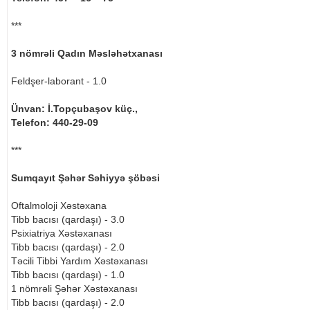
***
3 nömrəli Qadın Məsləhətxanası
Feldşer-laborant - 1.0
Ünvan: İ.Topçubaşov küç.,
Telefon: 440-29-09
***
Sumqayıt Şəhər Səhiyyə şöbəsi
Oftalmoloji Xəstəxana
Tibb bacısı (qardaşı) - 3.0
Psixiatriya Xəstəxanası
Tibb bacısı (qardaşı) - 2.0
Təcili Tibbi Yardım Xəstəxanası
Tibb bacısı (qardaşı) - 1.0
1 nömrəli Şəhər Xəstəxanası
Tibb bacısı (qardaşı) - 2.0