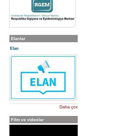
Elanlar
Elan
Daha çox
Film və videolar