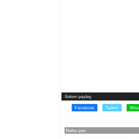
Xəbəri paylaş
Facebook
Twitter
Wha
Daha çox