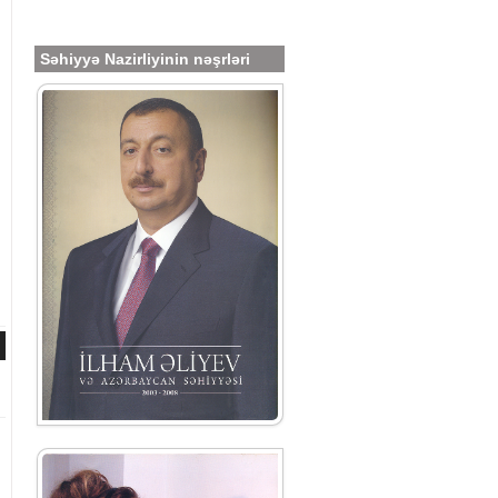
Səhiyyə Nazirliyinin nəşrləri