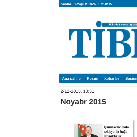
Şənbə 8 avqust 2026
07:58:36
Ana səhifə
Rəsmi
Xəbərlər
Sosiu
2-12-2015, 13:31
Noyabr 2015