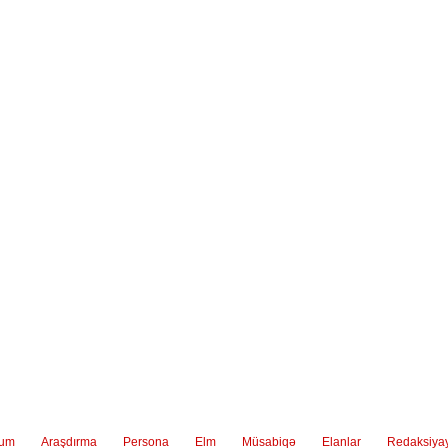
ium
Araşdırma
Persona
Elm
Müsabiqə
Elanlar
Redaksiya