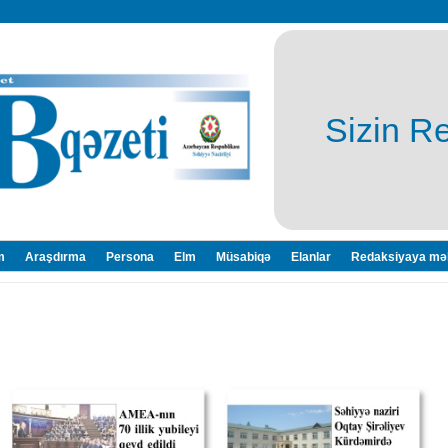
Sizin R
m
Araşdırma
Persona
Elm
Müsabiqə
Elanlar
Redaksiyaya mə