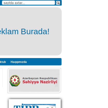
eklam Burada!
ktub
Haqqımızda