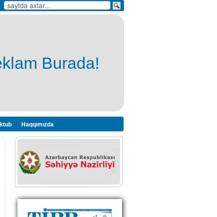
eklam Burada!
ktub
Haqqımızda