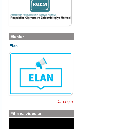
Elanlar
Elan
Daha çox
Film və videolar