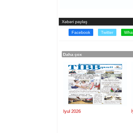
Xəbəri paylaş
Facebook
Twitter
Wha
Daha çox
Iyul 2026