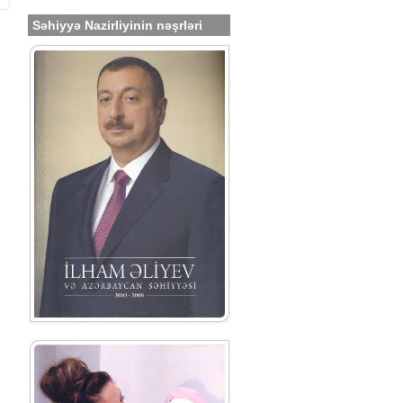
Səhiyyə Nazirliyinin nəşrləri