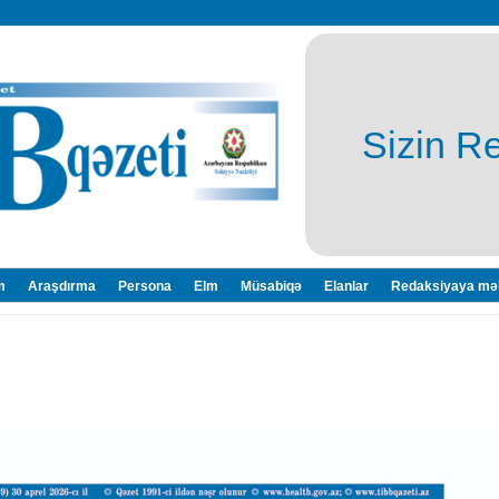
Sizin R
m
Araşdırma
Persona
Elm
Müsabiqə
Elanlar
Redaksiyaya mə