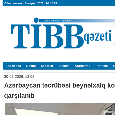
Cümə axşamı 6 avqust 2026
14:42:25
Ana səhifə
Rəsmi
Xəbərlər
Sosium
Araşdırma
Persona
E
30-06-2026, 13:09
Azərbaycan təcrübəsi beynəlxalq k
qarşılanıb