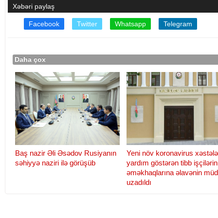
Xəbəri paylaş
Facebook
Twitter
Whatsapp
Telegram
Daha çox
Baş nazir Əli Əsədov Rusiyanın
Yeni növ koronavirus xəstələ
səhiyyə naziri ilə görüşüb
yardım göstərən tibb işçilərin
əməkhaqlarına əlavənin müd
uzadıldı