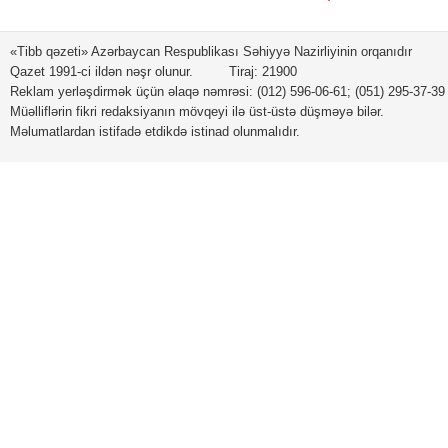
«Tibb qəzeti» Azərbaycan Respublikası Səhiyyə Nazirliyinin orqanıdır
Qazet 1991-ci ildən nəşr olunur. Tiraj: 21900
Reklam yerləşdirmək üçün əlaqə nəmrəsi: (012) 596-06-61; (051) 295-37-39
Müəlliflərin fikri redaksiyanın mövqeyi ilə üst-üstə düşməyə bilər.
Məlumatlardan istifadə etdikdə istinad olunmalıdır.