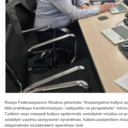
Rusiya Federasiyasının Moskva şəhərində “Anadangəlmə bullyoz epid
tibbi praktikaya transformasiyası: nailiyyətlər və perspektivlər” mövz
Tədbirin əsas məqsədi bullyoz epidermoliz xəstəliyinin müalicə və prof
xəstəliyin yayılma səviyyəsinin öyrənilməsi, habelə pasiyentlərə müal
istiqamətində müzakirələrin aparılması olub.