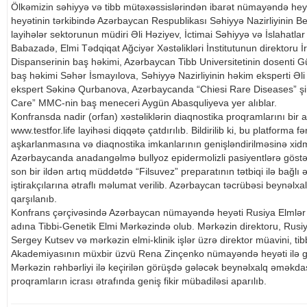
Ölkəmizin səhiyyə və tibb mütəxəssislərindən ibarət nümayəndə hey
heyətinin tərkibində Azərbaycan Respublikası Səhiyyə Nazirliyinin 
layihələr sektorunun müdiri Əli Həziyev, İctimai Səhiyyə və İslahatla
Babazadə, Elmi Tədqiqat Ağciyər Xəstəlikləri İnstitutunun direktoru 
Dispanserinin baş həkimi, Azərbaycan Tibb Universitetinin dosenti 
baş həkimi Səhər İsmayılova, Səhiyyə Nazirliyinin həkim eksperti Əli
ekspert Səkinə Qurbanova, Azərbaycanda “Chiesi Rare Diseases” şi
Care” MMC-nin baş meneceri Aygün Abasquliyeva yer alıblar.
Konfransda nadir (orfan) xəstəliklərin diaqnostika proqramlarını bir 
www.testfor.life layihəsi diqqətə çatdırılıb. Bildirilib ki, bu platforma f
aşkarlanmasına və diaqnostika imkanlarının genişləndirilməsinə xidm
Azərbaycanda anadangəlmə bullyoz epidermolizli pasiyentlərə göstəri
son bir ildən artıq müddətdə “Filsuvez” preparatının tətbiqi ilə bağlı
iştirakçılarına ətraflı məlumat verilib. Azərbaycan təcrübəsi beynəlx
qarşılanıb.
Konfrans çərçivəsində Azərbaycan nümayəndə heyəti Rusiya Elmlər
adına Tibbi-Genetik Elmi Mərkəzində olub. Mərkəzin direktoru, Rus
Sergey Kutsev və mərkəzin elmi-klinik işlər üzrə direktor müavini, tib
Akademiyasının müxbir üzvü Rena Zinçenko nümayəndə heyəti ilə g
Mərkəzin rəhbərliyi ilə keçirilən görüşdə gələcək beynəlxalq əməkdaşlı
proqramların icrası ətrafında geniş fikir mübadiləsi aparılıb.