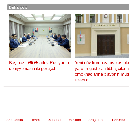
Daha çox
Baş nazir Əli Əsədov Rusiyanın
Yeni növ koronavirus xəstələ
səhiyyə naziri ilə görüşüb
yardım göstərən tibb işçilərin
əməkhaqlarına əlavənin müd
uzadıldı
Ana səhifə
Rəsmi
Xəbərlər
Sosium
Araşdırma
Persona