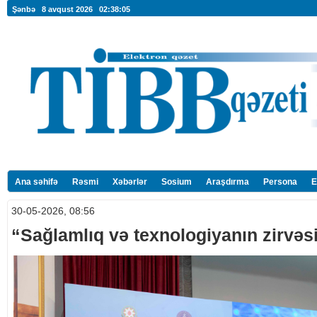
Şənbə 8 avqust 2026
02:38:06
Ana səhifə
Rəsmi
Xəbərlər
Sosium
Araşdırma
Persona
E
30-05-2026, 08:56
“Sağlamlıq və texnologiyanın zirvəs