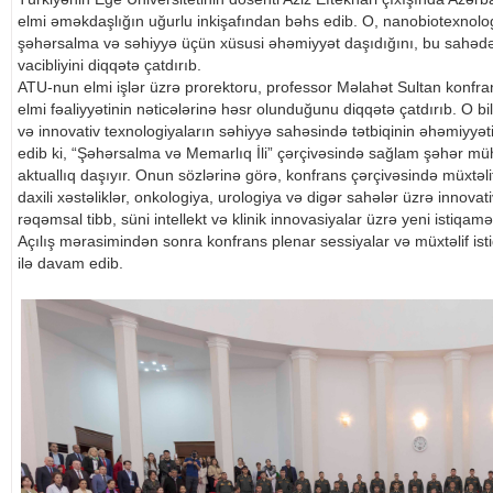
elmi əməkdaşlığın uğurlu inkişafından bəhs edib. O, nanobiotexnolog
şəhərsalma və səhiyyə üçün xüsusi əhəmiyyət daşıdığını, bu sahədə 
vacibliyini diqqətə çatdırıb.
ATU-nun elmi işlər üzrə prorektoru, professor Məlahət Sultan konfran
elmi fəaliyyətinin nəticələrinə həsr olunduğunu diqqətə çatdırıb. O bi
və innovativ texnologiyaların səhiyyə sahəsində tətbiqinin əhəmiyyəti
edib ki, “Şəhərsalma və Memarlıq İli” çərçivəsində sağlam şəhər mühi
aktuallıq daşıyır. Onun sözlərinə görə, konfrans çərçivəsində müxtəlif e
daxili xəstəliklər, onkologiya, urologiya və digər sahələr üzrə inno
rəqəmsal tibb, süni intellekt və klinik innovasiyalar üzrə yeni istiqamə
Açılış mərasimindən sonra konfrans plenar sessiyalar və müxtəlif ist
ilə davam edib.