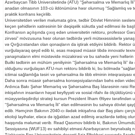
Azərbaycan Tibb Universitetində (ATU) “Şəhərsalma və Memarlıq İli
anadan olmasının 103-cü ildönümünə həsr olunmuş “Sağlamlıq və texn
praktik konfrans keçirilib.
Universitetdən verilən məlumata görə, tədbir Dövlət Himninin səslə
keçən şəhidlərin xatirəsinin bir dəqiqəlik sükutla yad edilməsi ilə başl
Konfransın açılışında çıxış edən universitetin rektoru, professor Gə
zirvəsi” mövzusuna həsr olunan tədbirdə yerli mütəxəssislərlə yanaş
və Qırğızıstandan olan qonaqların da iştirak etdiyini bildirib. Rektor
vurğulayaraq qeyd edib ki, əsas məqsəd müasir tibdə innovativ texnolo
yanaşmaların elmi müstəvidə müzakirəsi və bu sahədə yeni həllərin 
Builki tədbirin ən mühüm yeniliyinin “Şəhərsalma və Memarlıq İli” ilə
olduğunu vurğulayan ATU-nun rektoru bildirib ki, bu bölmədə "sağlam
ictimai sağlamlığa təsiri və şəhərsalma ilə tibb elminin inteqrasiyası elm
Daha sonra müasir şəhərsalma konsepsiyalarından bəhs edən vide
Ardınca Bakı Şəhər Memarlıq və Şəhərsalma Baş İdarəsinin rəisi R
inkişafının insanların həyat keyfiyyəti və sosial rifahı ilə ölçüldüyü
müəyyənləşdirdiyi strateji kursun Prezident İlham Əliyev tərəfindən uğ
“Şəhərsalma və Memarlıq İli” elan edilməsinin bu sahəyə dövlət qa
edib. Həmçinin Bakının 2040-cı ilədək inkişafına dair Baş planı çərçiv
ekoloji layihələr, eləcə də işğaldan azad edilmiş ərazilərdə tətbiq olu
haqqında məlumat verib. Read Qasımov bildirib ki, Bakının Ümu
Sessiyasına (WUF13) ev sahibliyi etməsi Azərbaycanın beynəlxalq nü
Türkiyənin Ege Universitetinin dosenti Aziz Eftekhari çıxışında Azərb