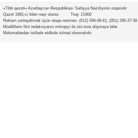
«Tibb qəzeti» Azərbaycan Respublikası Səhiyyə Nazirliyinin orqanıdır
Qazet 1991-ci ildən nəşr olunur. Tiraj: 21900
Reklam yerləşdirmək üçün əlaqə nəmrəsi: (012) 596-06-61; (051) 295-37-39
Müəlliflərin fikri redaksiyanın mövqeyi ilə üst-üstə düşməyə bilər.
Məlumatlardan istifadə etdikdə istinad olunmalıdır.