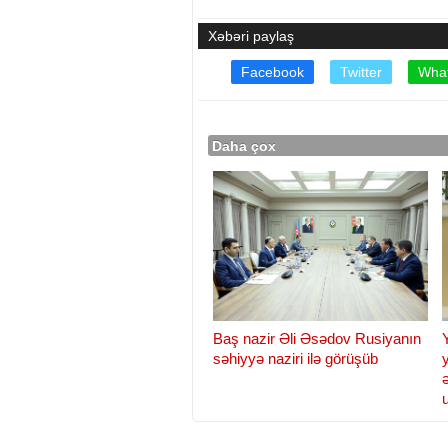
Xəbəri paylaş
Facebook
Twitter
Wha
Daha çox
Baş nazir Əli Əsədov Rusiyanın
səhiyyə naziri ilə görüşüb