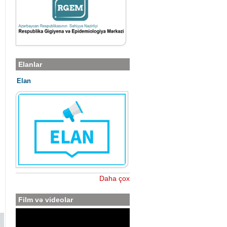
Elanlar
Elan
Daha çox
Film və videolar