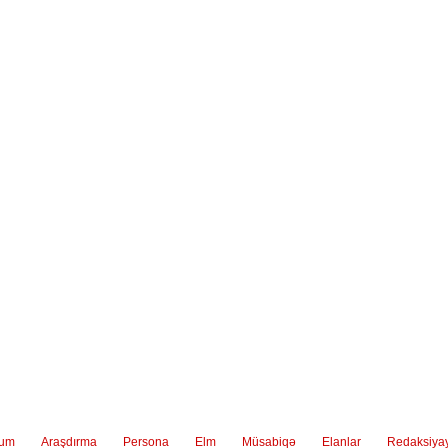
ium
Araşdırma
Persona
Elm
Müsabiqə
Elanlar
Redaksiya