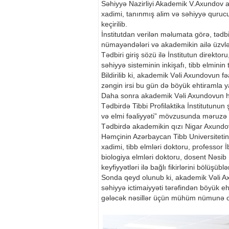
Səhiyyə Nazirliyi Akademik V.Axundov ad
xadimi, tanınmış alim və səhiyyə quruc
keçirilib.
İnstitutdan verilən məlumata görə, tədbir
nümayəndələri və akademikin ailə üzvləri
Tədbiri giriş sözü ilə İnstitutun direkt
səhiyyə sisteminin inkişafı, tibb elminin
Bildirilib ki, akademik Vəli Axundovun f
zəngin irsi bu gün də böyük ehtiramla y
Daha sonra akademik Vəli Axundovun həya
Tədbirdə Tibbi Profilaktika İnstitutun
və elmi fəaliyyəti” mövzusunda məruzə i
Tədbirdə akademikin qızı Nigar Axundova a
Həmçinin Azərbaycan Tibb Universitetin
xadimi, tibb elmləri doktoru, professor 
biologiya elmləri doktoru, dosent Nəsib
keyfiyyətləri ilə bağlı fikirlərini bölüşüblə
Sonda qeyd olunub ki, akademik Vəli Axu
səhiyyə ictimaiyyəti tərəfindən böyük eht
gələcək nəsillər üçün mühüm nümunə ol