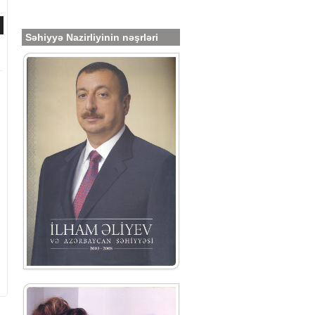
Səhiyyə Nazirliyinin nəşrləri