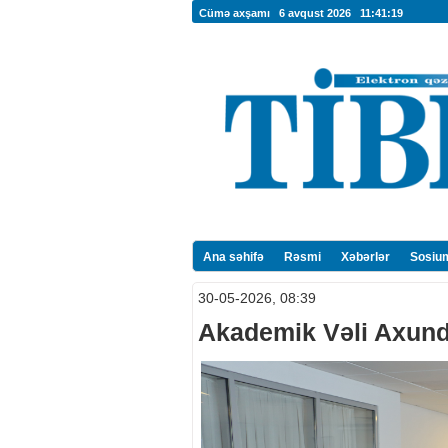
Cümə axşamı 6 avqust 2026
11:41:20
Ana səhifə
Rəsmi
Xəbərlər
Sosiu
30-05-2026, 08:39
Akademik Vəli Axund