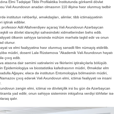
ına Elmi Tədqiqat Tibbi Profilaktika İnstitutunda görkəmli dövlət
usu Vəli Axundovun anadan olmasının 110 illiyinə həsr olunmuş tədbir
də institutun rəhbərliyi, əməkdaşları, alimlər, tibb ictimaiyyətinin
 iştirak ediblər.
oru, professor Adil Allahverdiyev açaraq Vəli Axundovun Azərbaycan
 təşkili və dövlət idarəçiliyi sahəsindəki xidmətlərindən bəhs edib.
əaliyyəti ölkənin səhiyyə tarixində mühüm mərhələ təşkil edir və onun
ad olunur.
t və elmi fəaliyyətinə həsr olunmuş sənədli film nümayiş etdirilib.
un şöbə müdiri, dosent Lalə Rüstəmova “Akademik Vəli Axundovun həyatı
lə çıxış edib.
tasına dair səmimi xatirələrini və fikirlərini iştirakçılarla bölüşüb.
in Epidemiologiya və biostatistika kafedrasının müdiri, Əməkdar elm
İbadulla Ağayev, eləcə də institutun Entomologiya bölməsinin müdiri,
 Namazov çıxış edərək Vəli Axundovun elmi, ictimai fəaliyyəti və insani
r.
ndovun zəngin elmi, ictimai və dövlətçilik irsi bu gün də Azərbaycan
iramla yad edilir, onun səhiyyə sisteminin inkişafına verdiyi töhfələr isə
araq qalır.