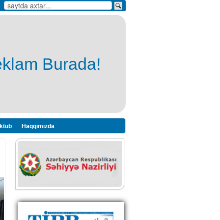
eklam Burada!
ktub
Haqqımızda