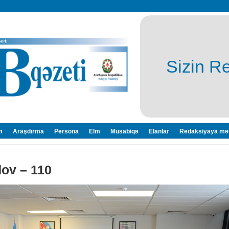
Sizin R
m
Araşdırma
Persona
Elm
Müsabiqə
Elanlar
Redaksiyaya mə
ov – 110