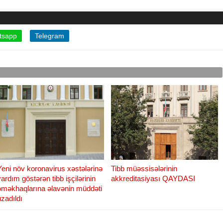
tsapp
Telegram
Yeni növ koronavirus xəstələrinə
Tibb müəssisələrinin
yardım göstərən tibb işçilərinin
akkreditasiyası QAYDASI
əməkhaqlarına əlavənin müddəti
uzadıldı