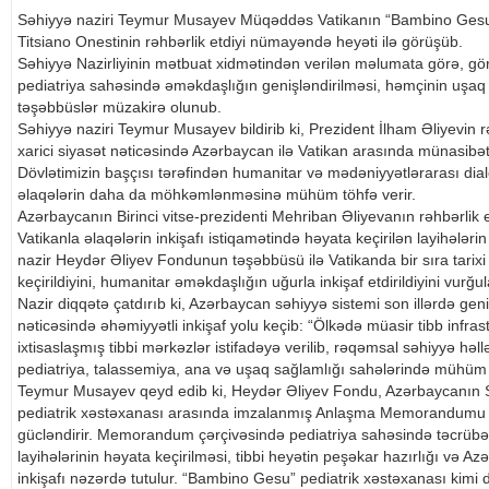
Səhiyyə naziri Teymur Musayev Müqəddəs Vatikanın “Bambino Gesu” 
Titsiano Onestinin rəhbərlik etdiyi nümayəndə heyəti ilə görüşüb.
Səhiyyə Nazirliyinin mətbuat xidmətindən verilən məlumata görə, gö
pediatriya sahəsində əməkdaşlığın genişləndirilməsi, həmçinin uşaq
təşəbbüslər müzakirə olunub.
Səhiyyə naziri Teymur Musayev bildirib ki, Prezident İlham Əliyevin rə
xarici siyasət nəticəsində Azərbaycan ilə Vatikan arasında münasibət
Dövlətimizin başçısı tərəfindən humanitar və mədəniyyətlərarası dial
əlaqələrin daha da möhkəmlənməsinə mühüm töhfə verir.
Azərbaycanın Birinci vitse-prezidenti Mehriban Əliyevanın rəhbərlik 
Vatikanla əlaqələrin inkişafı istiqamətində həyata keçirilən layihələr
nazir Heydər Əliyev Fondunun təşəbbüsü ilə Vatikanda bir sıra tarixi
keçirildiyini, humanitar əməkdaşlığın uğurla inkişaf etdirildiyini vurğul
Nazir diqqətə çatdırıb ki, Azərbaycan səhiyyə sistemi son illərdə geni
nəticəsində əhəmiyyətli inkişaf yolu keçib: “Ölkədə müasir tibb infras
ixtisaslaşmış tibbi mərkəzlər istifadəyə verilib, rəqəmsal səhiyyə həllər
pediatriya, talassemiya, ana və uşaq sağlamlığı sahələrində mühüm n
Teymur Musayev qeyd edib ki, Heydər Əliyev Fondu, Azərbaycanın S
pediatrik xəstəxanası arasında imzalanmış Anlaşma Memorandumu t
gücləndirir. Memorandum çərçivəsində pediatriya sahəsində təcrübə 
layihələrinin həyata keçirilməsi, tibbi heyətin peşəkar hazırlığı və 
inkişafı nəzərdə tutulur. “Bambino Gesu” pediatrik xəstəxanası kimi d