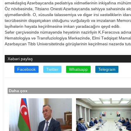
əməkdaşlıq Azərbaycanda pediatriya xidmətlərinin inkişafına mühüm
Öz növbəsində, Titsiano Onesti Azərbaycanda səhiyyə sahəsində əldə
qiymətləndirib. O, xüsusilə talassemiya və digər irsi xəstəliklərin 
təcrübəsinin diqqətçəkən olduğunu vurğulayıb və imzalanan Memor
layihələrin həyata keçirilməsinə imkan yaradacağını qeyd edib.
Səfər çərçivəsində nümayəndə heyətinin nazirliyin K.Fərəcova adına E
Hematologiya və Transfuziologiya Mərkəzində, Elmi Tədqiqat Mamalı
Azərbaycan Tibb Universitetində görüşlərinin keçirilməsi nəzərdə tutu
Xəbəri paylaş
Facebook
Twitter
Whatsapp
Telegram
Daha çox