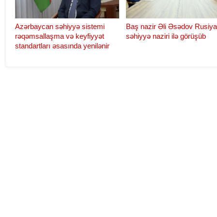
Azərbaycan səhiyyə sistemi
Baş nazir Əli Əsədov Rusiya
rəqəmsallaşma və keyfiyyət
səhiyyə naziri ilə görüşüb
standartları əsasında yenilənir
Baş nazir Əli Əsədov Rusiyanın
Yeni növ koronavirus xəstə
səhiyyə naziri ilə görüşüb
yardım göstərən tibb işçilər
əməkhaqlarına əlavənin m
uzadıldı