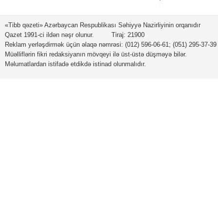
«Tibb qəzeti» Azərbaycan Respublikası Səhiyyə Nazirliyinin orqanıdır
Qazet 1991-ci ildən nəşr olunur. Tiraj: 21900
Reklam yerləşdirmək üçün əlaqə nəmrəsi: (012) 596-06-61; (051) 295-37-39
Müəlliflərin fikri redaksiyanın mövqeyi ilə üst-üstə düşməyə bilər.
Məlumatlardan istifadə etdikdə istinad olunmalıdır.