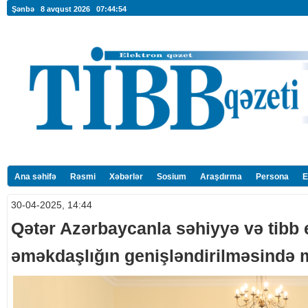
Şənbə 8 avqust 2026
07:44:55
Ana səhifə
Rəsmi
Xəbərlər
Sosium
Araşdırma
Persona
E
30-04-2025, 14:44
Qətər Azərbaycanla səhiyyə və tibb
əməkdaşlığın genişləndirilməsində m