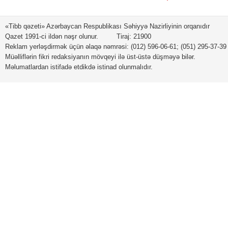
«Tibb qəzeti» Azərbaycan Respublikası Səhiyyə Nazirliyinin orqanıdır
Qazet 1991-ci ildən nəşr olunur. Tiraj: 21900
Reklam yerləşdirmək üçün əlaqə nəmrəsi: (012) 596-06-61; (051) 295-37-39
Müəlliflərin fikri redaksiyanın mövqeyi ilə üst-üstə düşməyə bilər.
Məlumatlardan istifadə etdikdə istinad olunmalıdır.