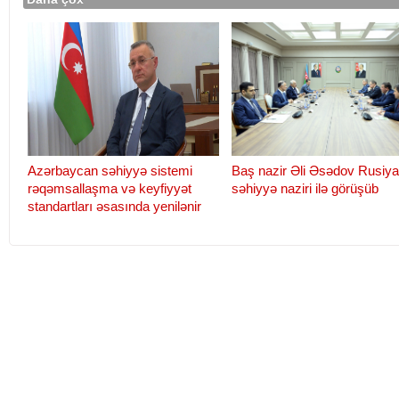
Azərbaycan səhiyyə sistemi
Baş nazir Əli Əsədov Rusiya
rəqəmsallaşma və keyfiyyət
səhiyyə naziri ilə görüşüb
standartları əsasında yenilənir
Baş nazir Əli Əsədov Rusiyanın
Yeni növ koronavirus xəstə