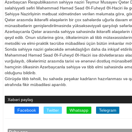
Azərbaycan Respublikasının səhiyyə naziri Teymur Musayev Qətər Dö
səlahiyyətli səfiri Məhəmməd Həməd Səad Əl-Fuheyd Əl-Haciri ilə g
Səhiyyə Nazirliyinin mətbuat xidmətindən verilən məlumata görə, 
Qətər arasında ikitərəfli əlaqələrin bir çox sahələrdə uğurla davam et
münasibətlərin genişləndirilməsində yüksəksəviyyəli qarşılıqlı səfərl
Azərbaycanla Qətər arasında səhiyyə sahəsində ikitərəfli əlaqələrin 
qeyd edib. Onun sözlərinə görə, ölkələrimizin ali tibb mütəxəssisləri
metodiki və elmi-praktik təcrübə mübadiləsi üçün bütün imkanlar mö
Sonda səhiyyə naziri gələcəkdə əməkdaşlığın daha da inkişaf etdiriləc
Məhəmməd Həməd Səad Əl-Fuheyd Əl-Haciri isə dövlətlərarası əlaq
vurğulayıb, ölkələrimiz arasında tarixi və ənənəvi dostluq münasibə
həmçinin ölkəsinin Azərbaycanla səhiyyə və tibb elmi sahəsində əmə
olduğunu bildirib.
Görüşdə tibb təhsili, bu sahədə peşəkar kadrların hazırlanması və q
ətrafında fikir mübadiləsi aparılıb.
Xəbəri paylaş
Facebook
Twitter
Whatsapp
Telegram
Daha çox